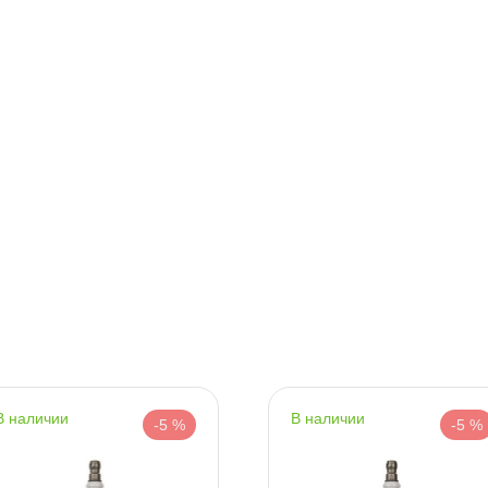
Срочная за 2 ч – 399 ₽
я, 07.08 (при заказе от 2000₽)
ня
т
т
наличии
наличии
-5 %
-5 %
т