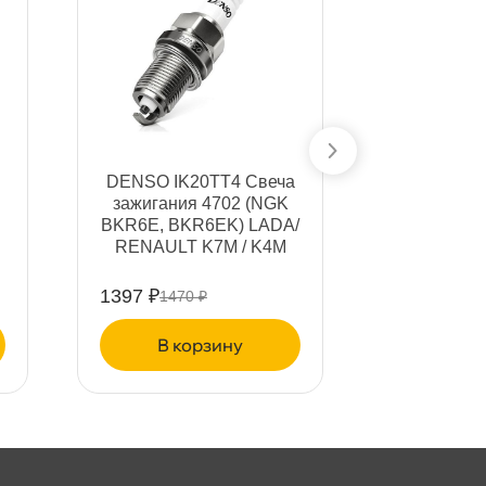
DENSO IK20TT4 Свеча
DENSO
зажигания 4702 (NGK
Свеча за
BKR6E, BKR6EK) LADA/
(NGK B
RENAULT K7M / K4M
MITSUBI
WAGO
1397 ₽
314 ₽
1470 ₽
330 ₽
корзину
ко