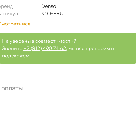
Бренд
Denso
Артикул
K16HPRU11
Смотреть все
Не уверены в совместимости?
Звоните
+7 (812) 490-74-62
, мы все проверим и
подскажем!
 оплаты