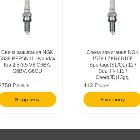
т
Свеча зажигания NGK
Свеча зажигания NGK
5838 PFR5N11 Hyundai/
1578 LZKR6B10E
т
Kia 2.5-3.5 V6 G6BA,
Sportage(SL/QL) 11 /
G6BV, G6CU
Soul I I-II 11 /
Ceed(JD)13gt;,
2750 ₽
413 ₽
2895 ₽
435 ₽
т
корзину
корзину
т