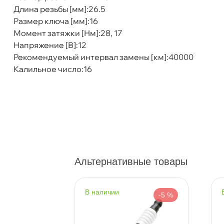
Длина резьбы [мм]:26.5
Размер ключа [мм]:16
Момент затяжки [Нм]:28, 17
Бесплатная
Напряжение [В]:12
Сегодн
Рекомендуемый интервал замены [км]:40000
Калильное число:16
Самовывоз
Сегод
ул. Салова, д. 30
0 ш
Пн-Пт
09.30 - 19.00
Сб-Вс
10.00 - 19.00
Сегодня, бесплатно
Альтернативные товары
Богатырский пр. 12
0 ш
Пн–Вс
10:00 – 21:00
Сегодня, бесплатно
наличии
-5 %
-5 %
н. Обводного канала 115
0 ш