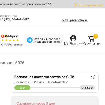
x
Ясно, понятно!
для юр.лиц:
+7 (812) 564-49-92
oil30@yandex.ru
0
чат для VIN запроса
и подбора запчастей
Кабинет
Корзина
6 488 отзыво
жигания 6076
Бесплатная доставка завтра по С-Пб.
?
Доставка
200
₽, еще
2000
₽ и будет 0 ₽
0
₽
2000 ₽
Ожидается через 3 дня