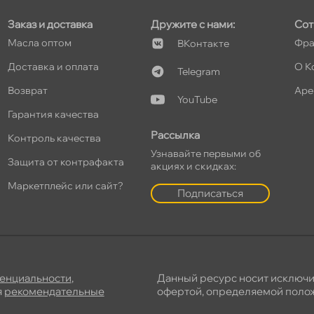
Заказ и доставка
Дружите с нами:
Сот
Масла оптом
Фра
Контакте
т
Доставка и оплата
О К
Telegram
озврат
Аре
YouTube
Гарантия качества
т
Рассылка
Контроль качества
Узнавайте первыми о
Защита от контрафакта
акциях и скидках:
Маркетплейс или сайт?
Подписаться
енциальности
,
Данный ресурс носит исключ
я
рекомендательные
офертой, определяемой полож