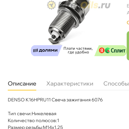
Описание
Характеристики
Способы
DENSO K16HPRU11 Свеча зажигания 6076
Бренд
Denso
Артикул
K16HPRU11
Тип свечи:Никелевая
Количество полюсов:1
DENSO K16HPRU11 Свеча зажигания 6076
Размер резьбы:M14x1.25