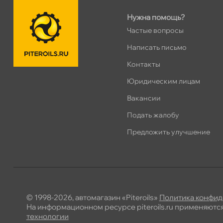
Сегодня, бесплатно
Нужна помощь?
Частые вопросы
Хасанская 17к1 (Лента)
0 ш
Написать письмо
ПН–ВС
10:00 – 21:00
Контакты
Сегодня, бесплатно
Юридическим лицам
пр.Просвещения 72
0 ш
акансии
Сегодня, бесплатно
Подать жалобу
Предложить улучшение
© 1998-2026, автомагазин «Piteroils»
Политика конфид
На информационном ресурсе piteroils.ru применяютс
технологии