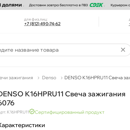
для физ.лиц:
+7 (812) 490-74-62
ечи зажигания
Denso
DENSO K16HPRU11 Свеча за
DENSO K16HPRU11 Свеча зажигания
6076
Сертифицированный продукт
рт: K16HPRU11
Характеристики