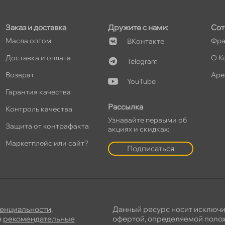
Заказ и доставка
Дружите с нами:
Сот
Масла оптом
Фра
Контакте
Доставка и оплата
О К
Telegram
озврат
Аре
YouTube
Гарантия качества
Рассылка
Контроль качества
Узнавайте первыми о
Защита от контрафакта
акциях и скидках:
Маркетплейс или сайт?
Подписаться
енциальности
,
Данный ресурс носит исключ
я
рекомендательные
офертой, определяемой полож