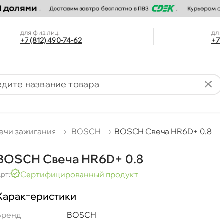
для физ.лиц:
дл
+7 (812) 490-74-62
+7
ечи зажигания
BOSCH
BOSCH Свеча HR6D+ 0.8
BOSCH Свеча HR6D+ 0.8
Сертифицированный продукт
рт:
Характеристики
Бренд
BOSCH