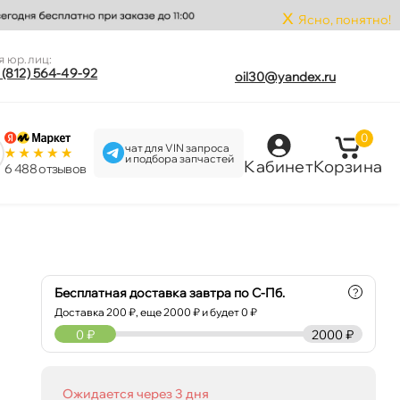
x
Ясно, понятно!
я юр.лиц:
 (812) 564-49-92
oil30@yandex.ru
0
чат для VIN запроса
и подбора запчастей
Кабинет
Корзина
6 488 отзыво
Бесплатная доставка завтра по С-Пб.
?
Доставка
200
₽, еще
2000
₽ и будет 0 ₽
0
₽
2000 ₽
0 ₽
корзину
0 ₽
Ожидается через 3 дня