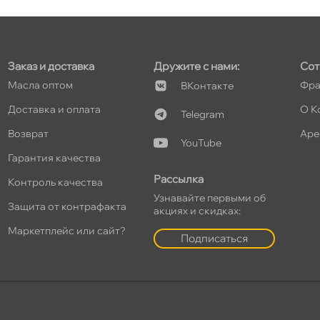
т
Заказ и доставка
Дружите с нами:
Сот
т
Масла оптом
Фра
Контакте
Доставка и оплата
О К
Telegram
озврат
Аре
YouTube
т
Гарантия качества
Рассылка
Контроль качества
Узнавайте первыми о
Защита от контрафакта
акциях и скидках:
Маркетплейс или сайт?
Подписаться