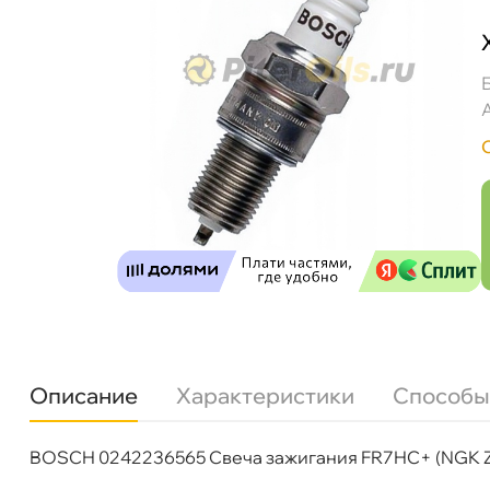
Описание
Характеристики
Способы
BOSCH 0242236565 Свеча зажигания FR7HC+ (NGK ZF
Бренд
BOSCH
Артикул
0 242 236 565