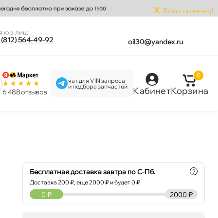
x
Ясно, понятно!
я юр.лиц:
 (812) 564-49-92
oil30@yandex.ru
0
чат для VIN запроса
и подбора запчастей
Кабинет
Корзина
6 488 отзыво
я
Бесплатная доставка завтра по С-Пб.
?
Доставка
200
₽, еще
2000
₽ и будет 0 ₽
0
₽
2000 ₽