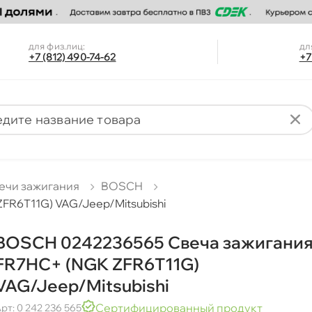
для физ.лиц:
дл
+7 (812) 490-74-62
+7
ечи зажигания
BOSCH
R6T11G) VAG/Jeep/Mitsubishi
BOSCH 0242236565 Свеча зажигани
FR7HC+ (NGK ZFR6T11G)
VAG/Jeep/Mitsubishi
Сертифицированный продукт
рт: 0 242 236 565