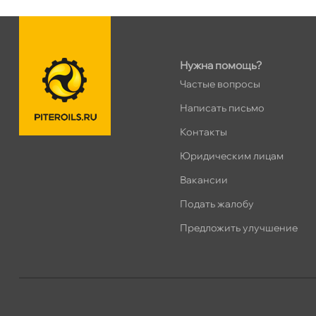
Таллинское ш. 159 (Лента)
0 ш
ПН–ВС
10:00 – 21:00
Сегодня, бесплатно
Нужна помощь?
Хасанская 17к1 (Лента)
0 ш
Частые вопросы
ПН–ВС
10:00 – 21:00
Написать письмо
Сегодня, бесплатно
Контакты
пр.Просвещения 72
0 ш
Юридическим лицам
Сегодня, бесплатно
акансии
Подать жалобу
Предложить улучшение