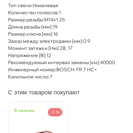
BOSCH 0242236565 Свеча зажигания FR7HC+
Тип свечи:Никелевая
Количество полюсов:1
Размер резьбы:M14x1.25
Длина резьбы [мм]:19
Размер ключа [мм]:16
Бесплатная
Завтр
Зазор между электродами [мм]:0.9
Момент затяжки [Нм]:28, 17
Самовывоз
Сегод
Напряжение [В]:12
Рекомендуемый интервал замены [км]:40000
Инженерный номер:BOSCH: FR 7 HC+
ул. Салова, д. 30
0 ш
Калильное число:7
Пн-Пт
09.30 - 19.00
Сб-Вс
10.00 - 19.00
Сегодня, бесплатно
С этим товаром покупают
Богатырский пр. 12
0 ш
наличии
Пн–Вс
10:00 – 21:00
-5 %
Сегодня, бесплатно