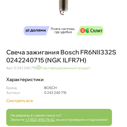
Свеча зажигания Bosch FR6NII332S
0242240715 (NGK ILFR7H)
Арт: 0 242 240 715
Сертифицированный продукт
Характеристики
Бренд
BOSCH
Артикул
0 242 240 715
Смотреть все
Не уверены в совместимости?
Звоните
+7 (812) 490-74-62
, мы все проверим и подскажем!