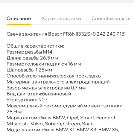
Описание
Характеристики
Способы оплаты
Свеча зажигания Bosch FR6NII332S (0 242 240 715)
Бренд
BOSCH
Артикул
0 242 240 715
Общие характеристики:
Размер резьбы М14
Длина резьбы 26.5 мм
Размер головки под ключ 16 мм
Шаг резьбы 1.25 мм
Способ уплотнения:плоская прокладка
Материал центрального электрода:иридий
Зазор между электродами 0.7 мм
ид двигателя:бензиновый
Угол затяжки 90 °
Максимальный рекомендуемый момент затяжки
28 Н·м
Марка автомобиля:BMW, Opel, Smart, Peugeot,
Mitsubishi, Volvo, Subaru, Citroen, Saab
Модель автомобиля:BMW X1, BMW X3, BMW X5,