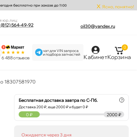
x
Ясно, понятно!
я юр.лиц:
 (812) 564-49-92
oil30@yandex.ru
0
чат для VIN запроса
и подбора запчастей
Кабинет
Корзина
6 488 отзыво
о 18307581970
Бесплатная доставка завтра по С-Пб.
?
Доставка
200
₽, еще
2000
₽ и будет 0 ₽
0
₽
2000 ₽
Ожидается через 3 дня