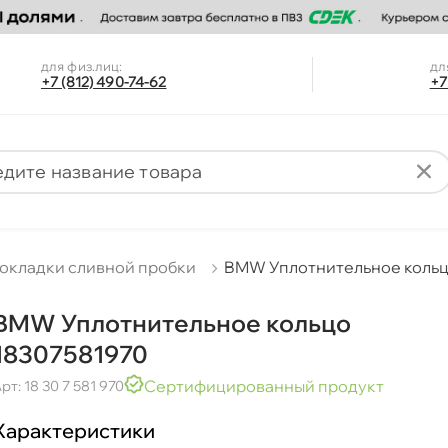
для физ.лиц:
дл
+7 (812) 490-74-62
+7
окладки сливной пробки
BMW Уплотнительное кольц
BMW Уплотнительное кольцо
18307581970
Сертифицированный продукт
рт: 18 30 7 581 970
Характеристики