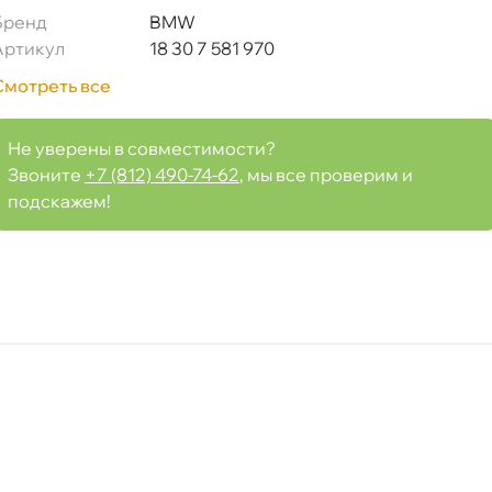
Бренд
BMW
Артикул
18 30 7 581 970
Смотреть все
Не уверены в совместимости?
Срочная за 2 ч – 399 ₽
а, 08.08 (при заказе от 2000₽)
Звоните
+7 (812) 490-74-62
, мы все проверим и
подскажем!
ня
т
т