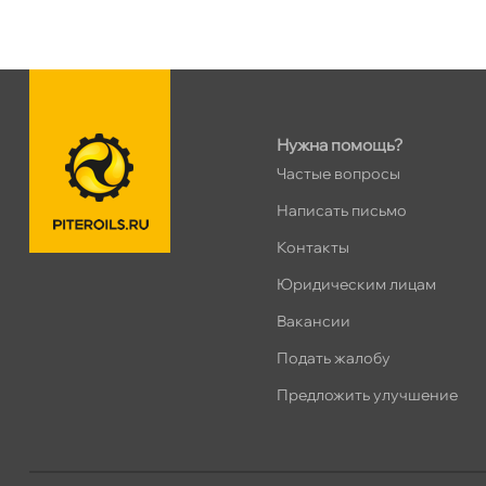
н. Обводного канала 115
0 ш
Пн–Вс
10:00 – 21:00
Сегодня, бесплатно
Нужна помощь?
пр.Науки 10к1 (2 этаж)
0 ш
Частые вопросы
ПН–ВС
10:00 – 21:00
Сегодня, бесплатно
Написать письмо
Контакты
Ленинский пр. 92 к.1
0 ш
Юридическим лицам
ПН–ВС
10:00 – 21:00
акансии
Сегодня, бесплатно
Подать жалобу
Дунайский 27к1Б
0 ш
Предложить улучшение
ПН–ВС
10:00 – 21:00
Сегодня, бесплатно