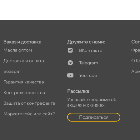
т
Заказ и доставка
Дружите с нами:
Сот
т
Масла оптом
Фра
Контакте
Доставка и оплата
О К
Telegram
озврат
Аре
YouTube
т
Гарантия качества
Рассылка
Контроль качества
Узнавайте первыми о
Защита от контрафакта
акциях и скидках:
т
Маркетплейс или сайт?
Подписаться