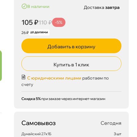
наличии
Доставка
завтра
105 ₽
110 ₽
-5%
26 ₽
Добавить в корзину
Купить в 1 клик
С юридическими лицами
работаем по
счету
Скидка 5%
при заказе через интернет-магазин
105 ₽
корзину
110 ₽
Самовывоз
Сегодня
Дунайский 27к1Б
3 шт