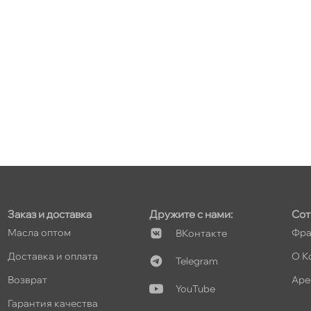
т
т
т
Заказ и доставка
Дружите с нами:
Сот
т
Масла оптом
Фра
Контакте
Доставка и оплата
О К
Telegram
озврат
Аре
YouTube
Гарантия качества
т