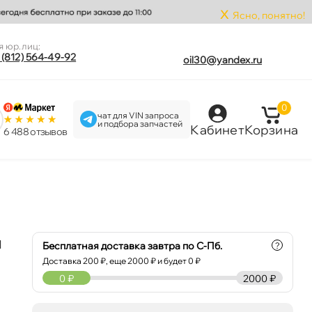
x
Ясно, понятно!
я юр.лиц:
 (812) 564-49-92
oil30@yandex.ru
0
чат для VIN запроса
и подбора запчастей
Кабинет
Корзина
6 488 отзыво
и
Бесплатная доставка завтра по С-Пб.
?
Доставка
200
₽, еще
2000
₽ и будет 0 ₽
0
₽
2000 ₽