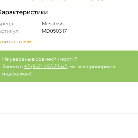
Характеристики
Бренд
Mitsubishi
Артикул
MD050317
Смотреть все
Не уверены в совместимости?
Звоните
+7 (812) 490-74-62
, мы все проверим и
подскажем!
она двигателя MD050317 14мм/18мм/1.5мм