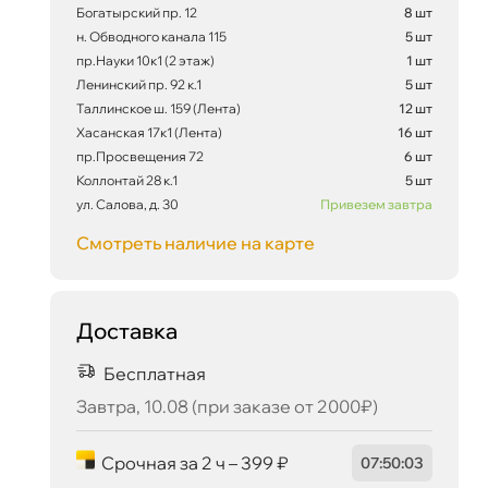
Сегодня, 09.08
Богатырский пр. 12
8 шт
н. Обводного канала 115
5 шт
пр.Науки 10к1 (2 этаж)
1 шт
Ленинский пр. 92 к.1
5 шт
Таллинское ш. 159 (Лента)
12 шт
Хасанская 17к1 (Лента)
16 шт
пр.Просвещения 72
6 шт
Коллонтай 28 к.1
5 шт
ул. Салова, д. 30
Привезем завтра
Смотреть наличие на карте
Доставка
Бесплатная
Завтра, 10.08 (при заказе от 2000₽)
Срочная за 2 ч – 399 ₽
07
:
50
:
02