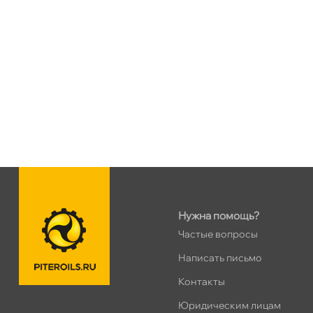
пр.Науки 10к1 (2 этаж)
1 ш
ПН–ВС
10:00 – 21:00
Сегодня, бесплатно
Ленинский пр. 92 к.1
5 ш
ПН–ВС
10:00 – 21:00
Сегодня, бесплатно
Дунайский 27к1Б
3 ш
ПН–ВС
10:00 – 21:00
Сегодня, бесплатно
Нужна помощь?
Таллинское ш. 159 (Лента)
12 ш
Частые вопросы
ПН–ВС
10:00 – 21:00
Написать письмо
Сегодня, бесплатно
Контакты
Юридическим лицам
Хасанская 17к1 (Лента)
16 ш