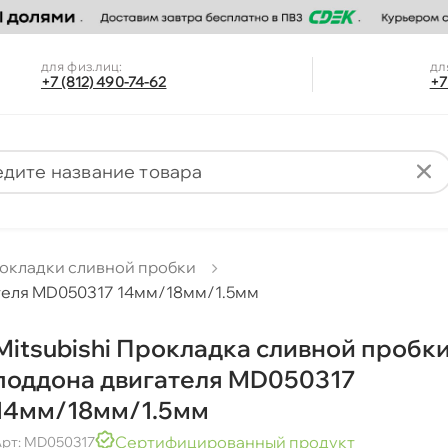
для физ.лиц:
дл
+7 (812) 490-74-62
+7
окладки сливной пробки
ателя MD050317 14мм/18мм/1.5мм
Mitsubishi Прокладка сливной пробк
поддона двигателя MD050317
14мм/18мм/1.5мм
Сертифицированный продукт
рт: MD050317