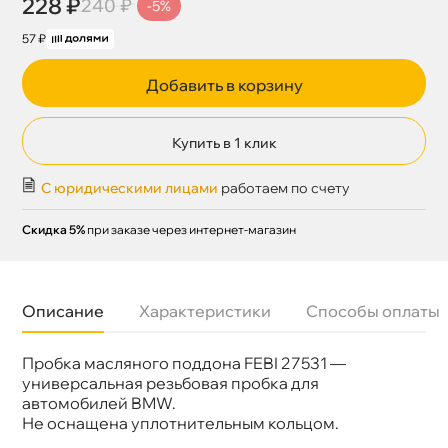
228 ₽
240 ₽
-5%
57 ₽
Добавить в корзину
Купить в 1 клик
С юридическими лицами
работаем по счету
Скидка 5%
при заказе через интернет-магазин
Описание
Характеристики
Способы оплаты
Пробка масляного поддона FEBI 27531 —
Бренд
Febi
Артикул
27531
универсальная резьбовая пробка для
автомобилей BMW.
Не оснащена уплотнительным кольцом.