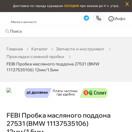
x
Инфо
Масла и запчасти
FEBI Пробка масляного поддона 27531 (BMW
11137535106) 12мм/1.5мм
228 ₽
корзину
240 ₽
Главная
Катало
Запчасти и инструмент
Прокладки сливной пробки
Бесплатная
Завтра, 08.08 (при заказе от 2000₽)
FEBI Пробка масляного поддона 27531 (BMW
11137535106) 12мм/1.5мм
Срочная за 2 ч – 399 ₽
Сегодня, 08.08
Самовывоз
Сегодня
Карта
Список
FEBI Пробка масляного поддона
27531 (BMW 11137535106)
12мм/1.5мм