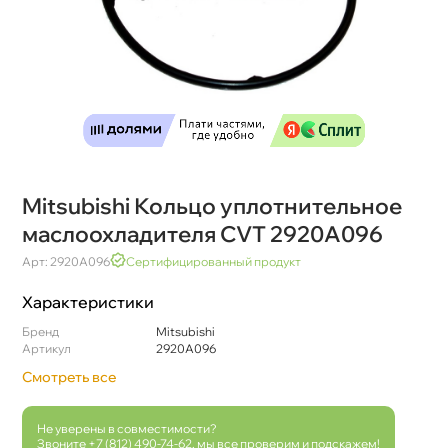
Mitsubishi Кольцо уплотнительное
маслоохладителя CVT 2920A096
Арт: 2920A096
Сертифицированный продукт
Характеристики
Бренд
Mitsubishi
Артикул
2920A096
Смотреть все
Не уверены в совместимости?
Звоните
+7 (812) 490-74-62
, мы все проверим и подскажем!