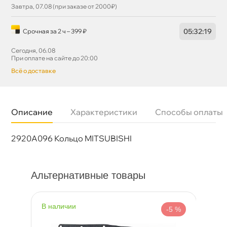
Завтра, 07.08 (при заказе от 2000₽)
05
:
32
:
19
Срочная за 2 ч – 399 ₽
Сегодня, 06.08
При оплате на сайте до 20:00
сё о доставке
Описание
Характеристики
Способы оплаты
2920A096 Кольцо MITSUBISHI
Бренд
Mitsubishi
Артикул
2920A096
Альтернативные товары
наличии
н
%
-5 %