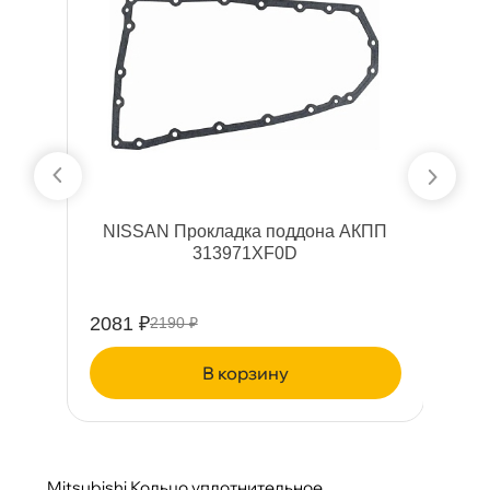
ки
NISSAN Прокладка поддона АКПП
M
313971XF0D
2081 ₽
8
2190 ₽
корзину
Mitsubishi Кольцо уплотнительное