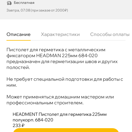
Бесплатная
Завтра, 07.08 (при заказе от 2000₽)
Описание
Характеристики
Способы оплаты
Пистолет для герметика с металлическим
Бренд
HEADMENT
Артикул
684-020
фиксатором HEADMAN 225мм 684-020
предназначен для герметизации швов и других
полостей.
Не требует специальной подготовки для работы с
ним.
Может применяться домашним мастером или
профессиональным строителем.
HEADMENT Пистолет для герметика 225мм
полукорп. 684-020
233 ₽