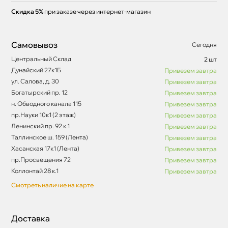
Скидка 5%
при заказе через интернет-магазин
Самовывоз
Сегодня
Центральный Склад
2 шт
Дунайский 27к1Б
Привезем завтра
ул. Салова, д. 30
Привезем завтра
Богатырский пр. 12
Привезем завтра
н. Обводного канала 115
Привезем завтра
пр.Науки 10к1 (2 этаж)
Привезем завтра
Ленинский пр. 92 к.1
Привезем завтра
Таллинское ш. 159 (Лента)
Привезем завтра
Хасанская 17к1 (Лента)
Привезем завтра
пр.Просвещения 72
Привезем завтра
Коллонтай 28 к.1
Привезем завтра
Смотреть наличие на карте
Доставка