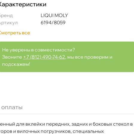
Характеристики
Бренд
LIQUI MOLY
Артикул
6194/8059
Смотреть все
Не уверены в совместимости?
Звоните
+7 (812) 490-74-62
, мы все проверим и
подскажем!
 оплаты
аченный для вклейки передних, задних и боковых стекол
кторов и вилочных погрузчиков, специальных