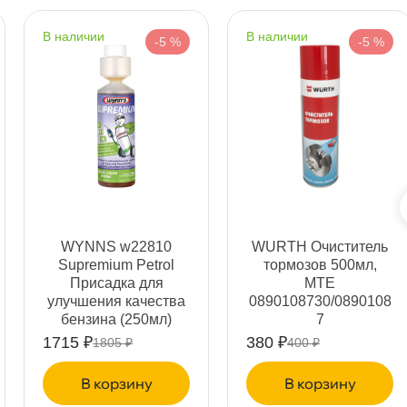
Срочная за 2 ч – 399 ₽
а, 06.08 (при заказе от 2000₽)
наличии
наличии
-5 %
-5 %
ня
т
т
WYNNS w22810
WURTH Очиститель
Supremium Petrol
тормозов 500мл,
Присадка для
MTE
улучшения качества
0890108730/0890108
ензина (250мл)
7
т
1715 ₽
380 ₽
1805 ₽
400 ₽
корзину
корзину