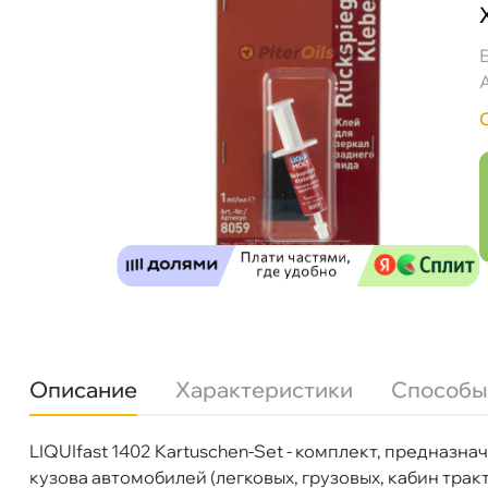
Описание
Характеристики
Способы
LIQUIfast 1402 Kartuschen-Set - комплект, предназн
Бренд
LIQUI MOLY
кузова автомобилей (легковых, грузовых, кабин тра
Артикул
6194/8059