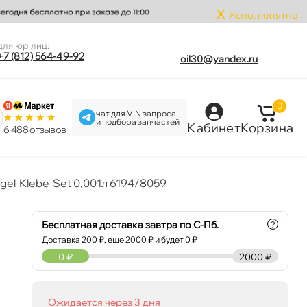
x
Ясно, понятно!
для юр.лиц:
+7 (812) 564-49-92
oil30@yandex.ru
0
чат для VIN запроса
и подбора запчастей
Кабинет
Корзина
6 488 отзыво
gel-Klebe-Set 0,001л 6194/8059
Бесплатная доставка завтра по С-Пб.
?
Доставка
200
₽, еще
2000
₽ и будет 0 ₽
0
₽
2000 ₽
Ожидается через 3 дня