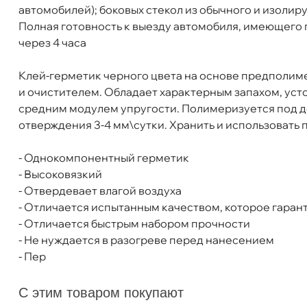
автомобилей); боковых стекол из обычного и изолиру
Полная готовность к выезду автомобиля, имеющего
через 4 часа
Клей-герметик черного цвета на основе предполим
и очистителем. Обладает характерным запахом, ус
средним модулем упругости. Полимеризуется под д
отверждения 3-4 мм\сутки. Хранить и использовать п
- Однокомпонентный герметик
- Высоковязкий
- Отвердевает влагой воздуха
- Отличается испытанным качеством, которое гаран
- Отличается быстрым набором прочности
- Не нуждается в разогреве перед нанесением
LIQUI MOLY Клей для зеркал заднего вида Ru
- Пер
С этим товаром покупают