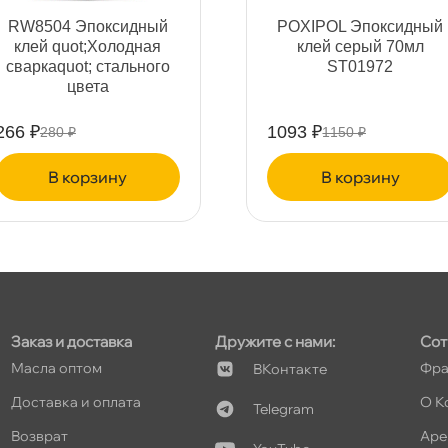
т
ABRO Холодная сварка
POXIPOL Эпоксидный
елая AS224W 57 гр
клей прозрачный 14м
ST02079
т
347 ₽
399 ₽
365 ₽
420 ₽
корзину
корзину
Заказ и доставка
Дружите с нами:
Сот
Масла оптом
Фра
Контакте
Доставка и оплата
О К
Telegram
озврат
Аре