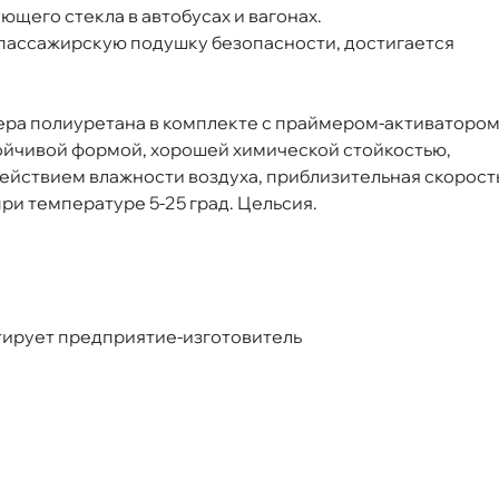
ющего стекла в автобусах и вагонах.
 пассажирскую подушку безопасности, достигается
ера полиуретана в комплекте с праймером-активаторо
тойчивой формой, хорошей химической стойкостью,
ействием влажности воздуха, приблизительная скорост
ри температуре 5-25 град. Цельсия.
тирует предприятие-изготовитель
ckspiegel-Klebe-Set 0,001л 6194/8059