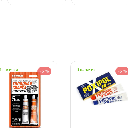
т
т
т
наличии
наличии
-5 %
-5 %
т