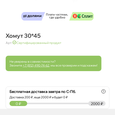
Хомут 30*45
Арт:
Сертифицированный продукт
Не уверены в совместимости?
Звоните
+7 (812) 490-74-62
, мы все проверим и подскажем!
Бесплатная доставка завтра по С-Пб.
?
Доставка
200
₽, еще
2000
₽ и будет 0 ₽
0
₽
2000 ₽