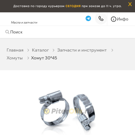
x
Инфо
Масла и запчасти
Хомут 30*45
38 ₽
корзину
40 ₽
Главная
Катало
Запчасти и инструмент
Хомуты
Хомут 30*45
Бесплатная
Завтра, 06.08 (при заказе от 2000₽)
Срочная за 2 ч – 399 ₽
Сегодня, 06.08
Самовывоз
Сегодня
Карта
Список