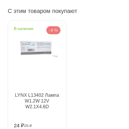
Пн–Вс
10:00 – 21:00
С этим товаром покупают
Сегодня, бесплатно
наличии
н. Обводного канала 115
6 ш
-4 %
Пн–Вс
10:00 – 21:00
Сегодня, бесплатно
пр.Науки 10к1 (2 этаж)
0 ш
ПН–ВС
10:00 – 21:00
Сегодня, бесплатно
Ленинский пр. 92 к.1
0 ш
LYNX L13402 Лампа
ПН–ВС
10:00 – 21:00
W1.2W 12V
Сегодня, бесплатно
W2.1X4.6D
Дунайский 27к1Б
9 ш
24 ₽
25 ₽