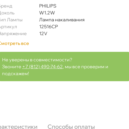
Бренд
PHILIPS
Цоколь
W1.2W
Тип Лампы
Лампа накаливания
Артикул
12516CP
Напряжение
12V
Смотреть все
Не уверены в совместимости?
Звоните
+7 (812) 490-74-62
, мы все проверим и
подскажем!
рактеристики
Способы оплаты