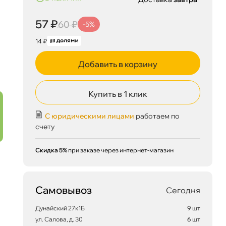
57 ₽
60 ₽
-5%
14 ₽
Добавить в корзину
Купить в 1 клик
С юридическими лицами
работаем по
счету
Скидка 5%
при заказе через интернет-магазин
Самовывоз
Сегодня
Дунайский 27к1Б
9 шт
ул. Салова, д. 30
6 шт