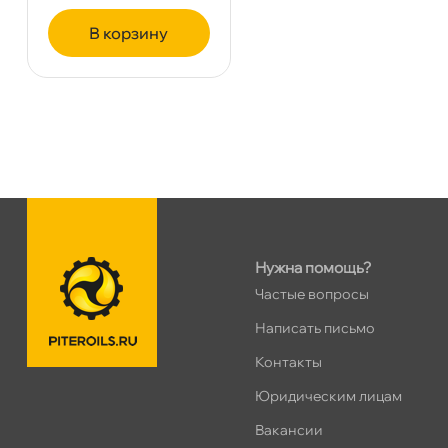
ПН–ВС
10:00 – 21:00
Сегодня, бесплатно
корзину
Таллинское ш. 159 (Лента)
0 ш
ПН–ВС
10:00 – 21:00
Сегодня, бесплатно
Хасанская 17к1 (Лента)
0 ш
ПН–ВС
10:00 – 21:00
Сегодня, бесплатно
Нужна помощь?
Частые вопросы
пр.Просвещения 72
0 ш
Написать письмо
Сегодня, бесплатно
Контакты
Юридическим лицам
акансии