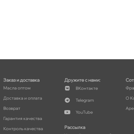
т
т
Заказ и доставка
Дружите с нами:
Сот
Масла оптом
Фра
Контакте
т
Доставка и оплата
О К
Telegram
озврат
Аре
YouTube
Гарантия качества
Рассылка
Контроль качества