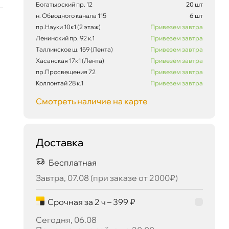
Богатырский пр. 12
20 шт
н. Обводного канала 115
6 шт
пр.Науки 10к1 (2 этаж)
Привезем завтра
Ленинский пр. 92 к.1
Привезем завтра
57 ₽
корзину
60 ₽
Таллинское ш. 159 (Лента)
Привезем завтра
Хасанская 17к1 (Лента)
Привезем завтра
пр.Просвещения 72
Привезем завтра
Коллонтай 28 к.1
Привезем завтра
Смотреть наличие на карте
Сегодня, 06.08
Доставка
Бесплатная
Завтра, 07.08 (при заказе от 2000₽)
Срочная за 2 ч – 399 ₽
Сегодня, 06.08