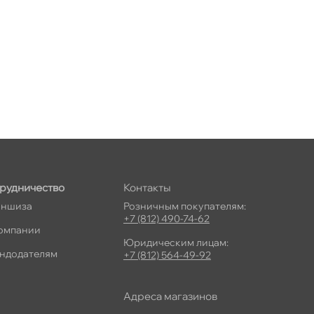
рудничество
Контакты
ншиза
Розничным покупателям:
+7 (812) 490-74-62
омпании
Юридическим лицам:
ндодателям
+7 (812) 564-49-92
Адреса магазино