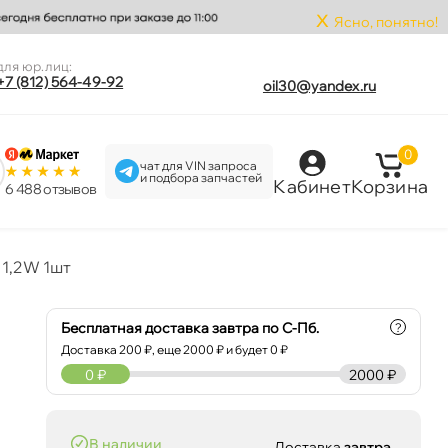
x
Ясно, понятно!
для юр.лиц:
+7 (812) 564-49-92
oil30@yandex.ru
0
чат для VIN запроса
и подбора запчастей
Кабинет
Корзина
6 488 отзыво
 1,2W 1шт
Бесплатная доставка завтра по С-Пб.
?
Доставка
200
₽, еще
2000
₽ и будет 0 ₽
0
₽
2000 ₽
наличии
Доставка
завтра