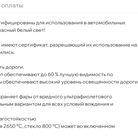
ня
 оплаты
ифицированы для использования в автомобильных
т
пасный белый свет!
и имеют сертификат, разрешающий их использование на
ились.
т
ть дороги.
ion обеспечивают до 60 % лучшую видимость по
ы обеспечивают высокий уровень освещенности дороги
т
храняет фары от вредного ультрафиолетового
альным вариантом для всех условий вождения и
лагостойкостью
т
я 2650 °C, стекло 800 °C) может во включенном