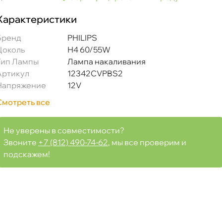
Характеристики
Бренд
PHILIPS
Цоколь
Н4 60/55W
Тип Лампы
Лампа накаливания
Артикул
12342CVPBS2
Напряжение
12V
Смотреть все
Не уверены в совместимости?
 ColorVision +60% синий 12V 60/55W P43t-38 S2
Звоните
+7 (812) 490-74-62
, мы все проверим и
подскажем!
Срочная за 2 ч – 399 ₽
я, 08.08 (при заказе от 2000₽)