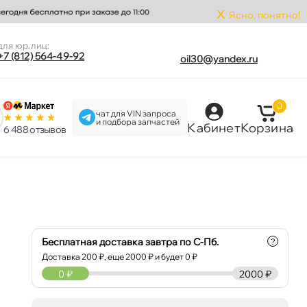
x
Ясно, понятно!
для юр.лиц:
+7 (812) 564-49-92
oil30@yandex.ru
0
чат для VIN запроса
и подбора запчастей
Кабинет
Корзина
6 488 отзыво
Бесплатная доставка завтра по С-Пб.
?
Доставка
200
₽, еще
2000
₽ и будет 0 ₽
0
₽
2000 ₽