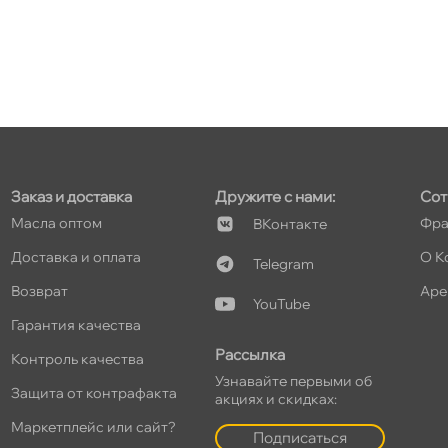
т
т
Заказ и доставка
Дружите с нами:
Сот
Масла оптом
Фра
Контакте
Доставка и оплата
О К
Telegram
т
озврат
Аре
YouTube
Гарантия качества
Рассылка
Контроль качества
Узнавайте первыми о
т
Защита от контрафакта
акциях и скидках:
Маркетплейс или сайт?
Подписаться