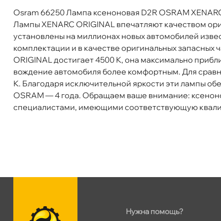
Сегодня, бесплатно
Osram 66250 Лампа ксеноновая D2R OSRAM XENARC O
Бренд
OSRAM
Лампы XENARC ORIGINAL впечатляют качеством ориг
Цоколь
D1S 35W
установлены на миллионах новых автомобилей извес
Тип Лампы
Ксенон
Богатырский пр. 12
0 ш
Пн–Вс
10:00 – 21:00
комплектации и в качестве оригинальных запасных
Артикул
66140
ORIGINAL достигает 4500 К, она максимально прибл
Цветовая
4150к
Сегодня, бесплатно
ождение автомобиля более комфортным. Для сравне
температура, K
К. Благодаря исключительной яркости эти лампы об
н. Обводного канала 115
0 ш
OSRAM — 4 года. Обращаем ваше внимание: ксенон
Пн–Вс
10:00 – 21:00
специалистами, имеющими соответствующую квал
Сегодня, бесплатно
пр.Науки 10к1 (2 этаж)
0 ш
ПН–ВС
10:00 – 21:00
Сегодня, бесплатно
Ленинский пр. 92 к.1
0 ш
ПН–ВС
10:00 – 21:00
Нужна помощь?