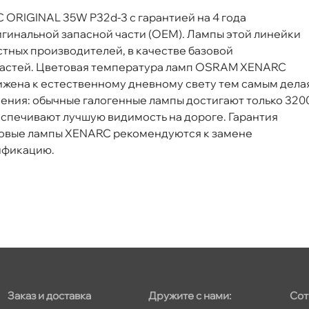
RIGINAL 35W P32d-3 с гарантией на 4 года
инальной запасной части (ОЕМ). Лампы этой линейки
тных производителей, в качестве базовой
т
 частей. Цветовая температура ламп OSRAM XENARC
ижена к естественному дневному свету тем самым дела
ния: обычные галогенные лампы достигают только 320
еспечивают лучшую видимость на дороге. Гарантия
т
овые лампы XENARC рекомендуются к замене
ификацию.
т
т
Заказ и доставка
Дружите с нами:
Сот