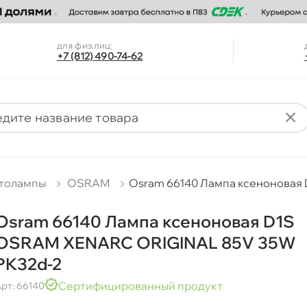
для физ.лиц:
+7 (812) 490-74-62
толампы
OSRAM
Osram 66140 Лампа ксеноновая
Osram 66140 Лампа ксеноновая D1S
OSRAM XENARC ORIGINAL 85V 35W
PK32d-2
Сертифицированный продукт
рт: 66140