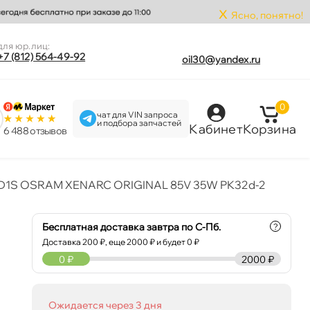
x
Ясно, понятно!
для юр.лиц:
+7 (812) 564-49-92
oil30@yandex.ru
0
чат для VIN запроса
и подбора запчастей
Кабинет
Корзина
6 488 отзыво
 D1S OSRAM XENARC ORIGINAL 85V 35W PK32d-2
Бесплатная доставка завтра по С-Пб.
?
Доставка
200
₽, еще
2000
₽ и будет 0 ₽
0
₽
2000 ₽
Ожидается через 3 дня