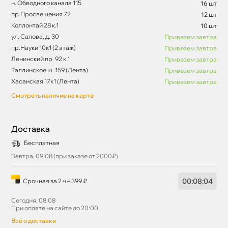
н. Обводного канала 115
16 шт
пр.Просвещения 72
12 шт
Коллонтай 28 к.1
10 шт
ул. Салова, д. 30
Привезем завтра
пр.Науки 10к1 (2 этаж)
Привезем завтра
Ленинский пр. 92 к.1
Привезем завтра
Таллинское ш. 159 (Лента)
Привезем завтра
Хасанская 17к1 (Лента)
Привезем завтра
Смотреть наличие на карте
Доставка
Бесплатная
Завтра, 09.08 (при заказе от 2000₽)
00
:
08
:
04
Срочная за 2 ч – 399 ₽
Сегодня, 08.08
При оплате на сайте до 20:00
сё о доставке