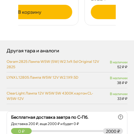
корзину
Другая тара и аналоги
Osram 2825 Лампа W5W (5W) W2.1x9.5d Original 12V
наличии
2825
52 ₽ ₽
LYNX L12805 Лампа W5W 12V W2.1X9.5D
наличии
38 ₽ ₽
ClearLight Лампа 12V W5W 5W 4300K картон CL-
наличии
W5W-12V
33 ₽ ₽
Бесплатная доставка завтра по С-Пб.
?
Доставка
200
₽, еще
2000
₽ и будет 0 ₽
0
₽
2000 ₽