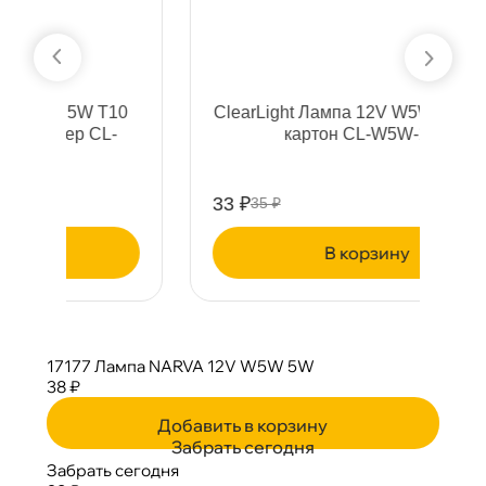
0
ClearLight Лампа 12V W5W 5W 4300K
картон CL-W5W-12V
33 ₽
6
35 ₽
корзину
17177 Лампа NARVA 12V W5W 5W
38 ₽
Добавить в корзину
Забрать сегодня
Забрать сегодня