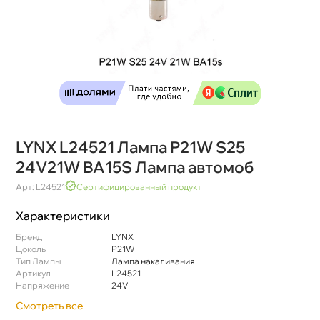
LYNX L24521 Лампа P21W S25
24V21W BA15S Лампа автомо
Арт: L24521
Сертифицированный продукт
Характеристики
Бренд
LYNX
Цоколь
P21W
Тип Лампы
Лампа накаливания
Артикул
L24521
Напряжение
24V
Смотреть все