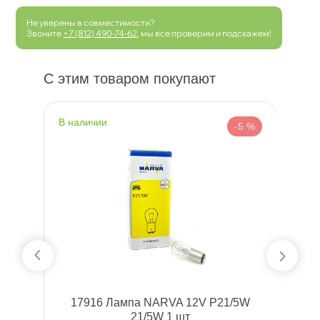
Не уверены в совместимости?
Звоните
+7 (812) 490-74-62
, мы все проверим и подскажем!
С этим товаром покупают
наличии
н
 %
-5 %
1W
17916 Лампа NARVA 12V P21/5W
O
21/5W 1 шт