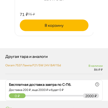
71 ₽
62
75 ₽
корзину
Другая тара и аналоги
Osram 7537 Лампа P21/5W 24V BAY15d
наличии
86 ₽ ₽
Бесплатная доставка завтра по С-Пб.
?
Доставка
200
₽, еще
2000
₽ и будет 0 ₽
0
₽
2000 ₽