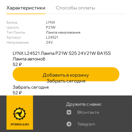
Характеристики
Способы оплаты
Бренд
LYNX
Цоколь
P21W
Тип Лампы
Лампа накаливания
Артикул
L24521
Напряжение
24V
LYNX L24521 Лампа P21W S25 24V21W BA15S
Лампа автомо
52 ₽
Добавить в корзину
Забрать сегодня
Забрать сегодня
52 ₽
Дружите с нами:
Контакте
Telegram