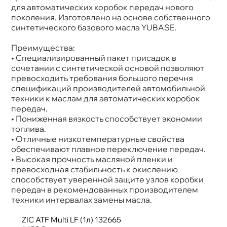
Спецификации
Aisin Warner AW-1; DSIH 6p805 (Geely,
для автоматических коробок передач нового
Ssangyoun, Mahindra); Ford Mercon LV; GM ATF
поколения. Изготовлено на основе собственного
VI; Honda DW-1; Hyundai/KIA ATF SP-IV, SPH-
IV, SP-IV RR; NWS-9638; Mazda ATF-FZ;
синтетического базового масла YUBASE.
Mitsubishi ATF-J3, ATF-PA, SP-IV; Nissan Matic
Fluid S/W; Toyota WS; JWS 3324; Audi/VW G
Преимущества:
055 540, G 055 005, G 055 162; BMW 83 22 0
142 516; MB 236.12, 236.14, 236.15, 236.41; Volvo
• Специализированный пакет присадок
6 speed MY 2011-2013 (P/N 31256774,
сочетании с синтетической основой позволяют
31256775); ZF 6 Speed (S671 090 255)
превосходить требования большого перечня
Объем
1л
спецификаций производителей автомобильной
Артикул
132665
техники к маслам для автоматических коробок
Применение
АКПП
передач.
• Пониженная вязкость способствует экономии
топлива.
• Отличные низкотемпературные свойства
обеспечивают плавное переключение передач.
• Высокая прочность масляной пленки и
превосходная стабильность к окислению
способствует уверенной защите узлов коробки
передач в рекомендованных производителем
техники интервалах замены масла.
ZIC ATF Multi LF (1л) 132665