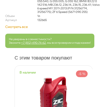
055 540, G 055 005, G 055 162; BMW 83 22 0
142 516; MB 236.12, 236.14, 236.15, 236.41; Volvo
6 speed MY 2011-2013 (P/N 31256774,
31256775); ZF 6 Speed (S671 090 255)
Объем
1л
Артикул
132665
Смотреть все
Не уверены в совместимости?
Звоните
+7 (812) 490-74-62
, мы все проверим и подскажем!
С этим товаром покупают
наличии
н
 %
-5 %