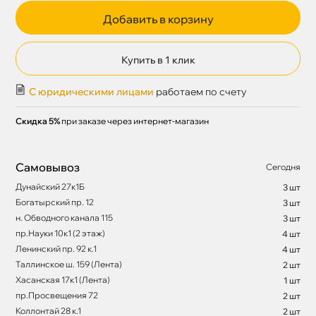
Добавить в корзину
Купить в 1 клик
С юридическими лицами
работаем по счету
Скидка 5%
при заказе через интернет-магазин
Самовывоз
Сегодня
Дунайский 27к1Б
3 шт
Богатырский пр. 12
3 шт
н. Обводного канала 115
3 шт
пр.Науки 10к1 (2 этаж)
4 шт
Ленинский пр. 92 к.1
4 шт
Таллинское ш. 159 (Лента)
2 шт
Хасанская 17к1 (Лента)
1 шт
пр.Просвещения 72
2 шт
Коллонтай 28 к.1
2 шт