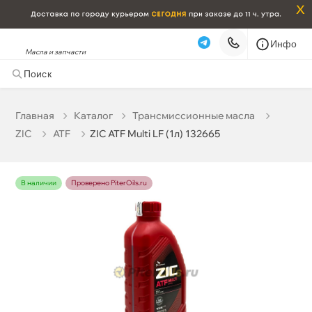
x
Инфо
Масла и запчасти
ZIC ATF Multi LF (1л) 132665
1 159 ₽
корзину
1 220 ₽
Главная
Катало
Трансмиссионные масла
ZIC
ATF
ZIC ATF Multi LF (1л) 132665
Бесплатная
Сегодня, 08.08 (при заказе от 2000₽)
Срочная за 2 ч – 399 ₽
Сегодня, 08.08
наличии
Проверено PiterOils.ru
Самовывоз
Сегодня
Карта
Список