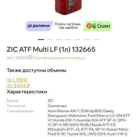
ZIC ATF Multi LF (1л) 132665
Арт: 132665
Сертифицированный продукт
Также доступны объемы
1л
1 159 ₽
4л
3 644 ₽
Характеристики
Бренд
ZIC
Тип масла
Синтетика
Спецификации
Aisin Warner AW-1; DSIH 6p805 (Geely,
Ssangyoun, Mahindra); Ford Mercon LV; GM ATF
VI; Honda DW-1; Hyundai/KIA ATF SP-IV, SPH-
IV, SP-IV RR; NWS-9638; Mazda ATF-FZ;
Mitsubishi ATF-J3, ATF-PA, SP-IV; Nissan Matic
Fluid S/W; Toyota WS; JWS 3324; Audi/VW G