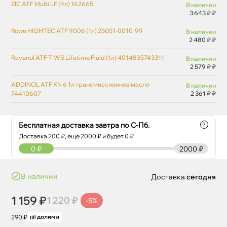
ZIC ATF Multi LF (4л) 162665
наличии
3 643 ₽ ₽
Rowe HIGHTEC ATF 9006 (1л) 25051-0010-99
наличии
2 480 ₽ ₽
Ravenol ATF T-WS Lifetime Fluid (1л) 4014835743311
наличии
2 579 ₽ ₽
ADDINOL ATF XN 6 1л трансмиссионное масло
наличии
74410607
2 361 ₽ ₽
Бесплатная доставка завтра по С-Пб.
?
Доставка
200
₽, еще
2000
₽ и будет 0 ₽
0
₽
2000 ₽
наличии
Доставка
сегодня
1 159 ₽
1 220 ₽
-5%
290 ₽