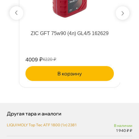
ZIC GFT 75w90 (4л) GL4/5 162629
K
19
4009 ₽
45
4220 ₽
корзину
Другая тара и аналоги
LIQUI MOLY Top Tec ATF 1800 (1л) 2381
наличии
1 940 ₽ ₽