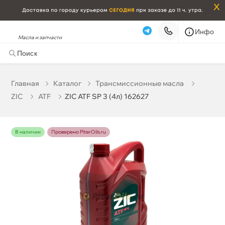
x
Инфо
Масла и запчасти
ZIC ATF SP 3 (4л) 162627
3 938 ₽
корзину
4 145 ₽
Главная
Катало
Трансмиссионные масла
ZIC
ATF
ZIC ATF SP 3 (4л) 162627
Бесплатная
Завтра, 07.08 (при заказе от 2000₽)
Срочная за 2 ч – 399 ₽
Сегодня, 06.08
наличии
Проверено PiterOils.ru
Самовывоз
Сегодня
Карта
Список