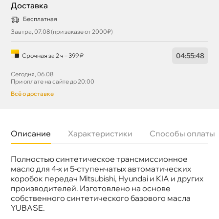
Доставка
Бесплатная
Завтра, 07.08 (при заказе от 2000₽)
04
:
55
:
47
Срочная за 2 ч – 399 ₽
Сегодня, 06.08
При оплате на сайте до 20:00
сё о доставке
Описание
Характеристики
Способы оплаты
Полностью синтетическое трансмисcионное
Бренд
ZIC
Тип масла
Синтетика
масло для 4-х и 5-ступенчатых автоматических
Спецификации
Hyundai-Kia ATF SP-III; Mitsubishi ATF SP-II/III
коробок передач Mitsubishi, Hyundai и KIA и других
Объем
4л
производителей. Изготовлено на основе
Артикул
162627
собственного синтетического базового масла
Применение
АКПП
YUBASE.