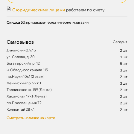
С юридическими лицами
работаем по счету
Скидка 5%
при заказе через интернет-магазин
Самовывоз
Сегодня
Дунайский 27к1Б
2 шт
ул. Салова, д. 30
1 шт
Богатырский пр. 12
5 шт
н. Обводного канала 115
3 шт
пр.Науки 10к1 (2 этаж)
2 шт
Ленинский пр. 92 к.1
3 шт
Таллинское ш. 159 (Лента)
2 шт
Хасанская 17к1 (Лента)
2 шт
пр.Просвещения 72
2 шт
Коллонтай 28 к.1
2 шт
Смотреть наличие на карте