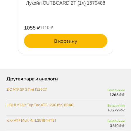
4
Лукойл OUTBOARD 2T (1л) 1670488
Фи
1055 ₽
33
1110 ₽
корзину
Другая тара и аналоги
ZIC ATF SP 3 (1л) 132627
наличии
1 268 ₽ ₽
LIQUI MOLY Top Tec ATF 1200 (5л) 8040
наличии
10 279 ₽ ₽
Kixx ATF Multi 4л L251844TE1
наличии
3 510 ₽ ₽