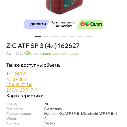
ZIC ATF SP 3 (4л) 162627
Арт: 162627
Сертифицированный продукт
Также доступны объемы
1л
1 269 ₽
4л
3 938 ₽
20л
15 709 ₽
200л
120 717 ₽
Характеристики
Бренд
ZIC
Тип масла
Синтетика
Спецификации
Hyundai-Kia ATF SP-III; Mitsubishi ATF SP-II/III
Объем
4л
Артикул
162627