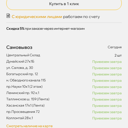
Купить в 1 клик
С юридическими лицами
работаем по счету
Скидка 5%
при заказе через интернет-магазин
Самовывоз
Сегодня
Центральный Склад
2 шт
Дунайский 27к1Б
Привезем завтра
ул. Салова, д. 30
Привезем завтра
Богатырский пр. 12
Привезем завтра
н. Обводного канала 115
Привезем завтра
пр.Науки 10к1 (2 этаж)
Привезем завтра
Ленинский пр. 92 к.1
Привезем завтра
Таллинское ш. 159 (Лента)
Привезем завтра
Хасанская 17к1 (Лента)
Привезем завтра
пр.Просвещения 72
Привезем завтра
Коллонтай 28 к.1
Привезем завтра
Смотреть наличие на карте