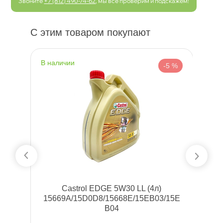
Звоните
+7 (812) 490-74-62
, мы все проверим и подскажем!
С этим товаром покупают
наличии
н
 %
-5 %
Castrol EDGE 5W30 LL (4л)
G
15669A/15D0D8/15668E/15EB03/15E
B04