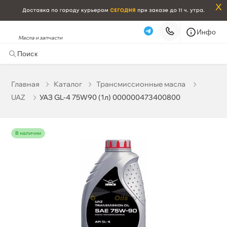
x
Инфо
Масла и запчасти
УАЗ GL-4 75W90 (1л) 000000473400800
993 ₽
корзину
1 045 ₽
Главная
Катало
Трансмиссионные масла
UAZ
УАЗ GL-4 75W90 (1л) 000000473400800
Бесплатная
Сегодня, 06.08 (при заказе от 2000₽)
Срочная за 2 ч – 399 ₽
Сегодня, 06.08
наличии
Самовывоз
Сегодня
Карта
Список