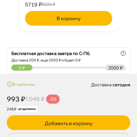
5719 ₽
73
6020 ₽
корзину
Бесплатная доставка завтра по С-Пб.
?
Доставка
200
₽, еще
2000
₽ и будет 0 ₽
0
₽
2000 ₽
наличии
Доставка
сегодня
993 ₽
1 045 ₽
-5%
248 ₽
Добавить в корзину