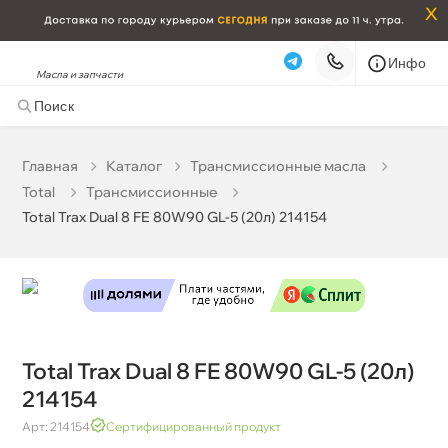
x
Инфо
Масла и запчасти
Total Trax Dual 8 FE 80W90 GL-5 (20л) 214154
0 ₽
корзину
0 ₽
Главная
Катало
Трансмиссионные масла
Total
Трансмиссионные
Бесплатная
Сегодня, 10.08 (при заказе от 2000₽)
Total Trax Dual 8 FE 80W90 GL-5 (20л) 214154
Срочная за 2 ч – 399 ₽
Сегодня, 10.08
Самовывоз
Сегодня
Карта
Список
Total Trax Dual 8 FE 80W90 GL-5 (20л)
214154
Арт: 214154
Сертифицированный продукт