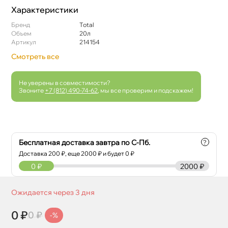
Характеристики
Бренд
Total
Объем
20л
Артикул
214154
Смотреть все
Не уверены в совместимости?
Звоните
+7 (812) 490-74-62
, мы все проверим и подскажем!
Бесплатная доставка завтра по С-Пб.
?
Доставка
200
₽, еще
2000
₽ и будет 0 ₽
0
₽
2000 ₽
Ожидается через 3 дня
0 ₽
0 ₽
-%