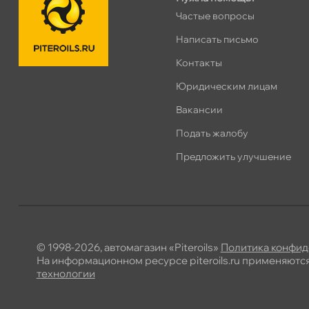
Сегодня, бесплатно
Частые вопросы
Написать письмо
Хасанская 17к1 (Лента)
0 ш
ПН–ВС
10:00 – 21:00
Контакты
Сегодня, бесплатно
Юридическим лицам
акансии
пр.Просвещения 72
0 ш
Подать жалобу
Сегодня, бесплатно
Предложить улучшение
© 1998-2026, автомагазин «Piteroils»
Политика конфид
На информационном ресурсе piteroils.ru применяютс
технологии