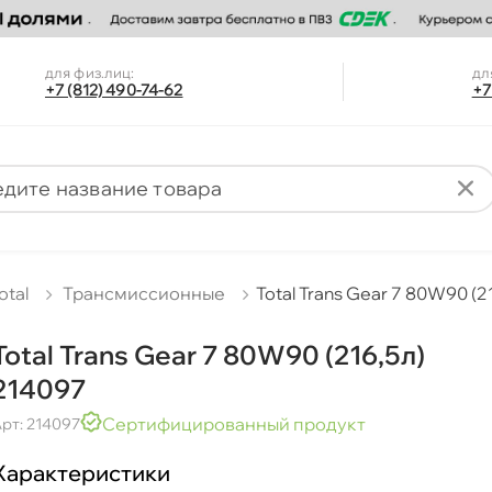
для физ.лиц:
дл
+7 (812) 490-74-62
+7
otal
Трансмиссионные
Total Trans Gear 7 80W90 (2
Total Trans Gear 7 80W90 (216,5л)
214097
Сертифицированный продукт
рт: 214097
Характеристики