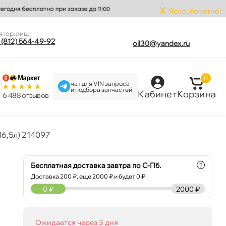
x
Ясно, понятно!
я юр.лиц:
 (812) 564-49-92
oil30@yandex.ru
0
чат для VIN запроса
и подбора запчастей
Кабинет
Корзина
6 488 отзыво
16,5л) 214097
Бесплатная доставка завтра по С-Пб.
?
Доставка
200
₽, еще
2000
₽ и будет 0 ₽
0
₽
2000 ₽
Ожидается через 3 дня