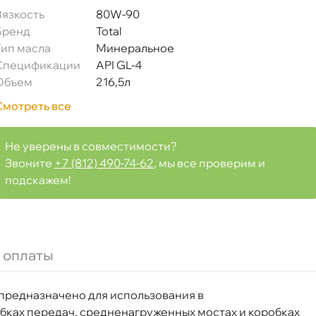
язкость
80W-90
Бренд
Total
Тип масла
Минеральное
Спецификации
API GL-4
Объем
216,5л
Смотреть все
Не уверены в совместимости?
Звоните
+7 (812) 490-74-62
, мы все проверим и
подскажем!
 оплаты
0 предназначено для использования
ках передач, средненагруженных мостах и коробках