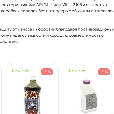
актеристиками API GL-4 или MIL-L-2105 и вязкостью
в коробках передач без интардера с обычным интервало
Срочная за 2 ч – 399 ₽
а, 08.08 (при заказе от 2000₽)
щиту от износа и коррозии благодаря противозадирны
ня
окому индексу вязкости и хорошую совместимость с
ойствам.
т
наличии
наличии
-5 %
-5 %
т
т