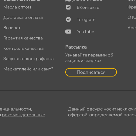
Масла оптом
Фра
Контакте
Доставка и оплата
О К
т
Telegram
озврат
Аре
YouTube
Гарантия качества
Рассылка
Контроль качества
т
Узнавайте первыми о
Защита от контрафакта
акциях и скидках:
Маркетплейс или сайт?
Подписаться
енциальности
,
Данный ресурс носит исключ
я
рекомендательные
офертой, определяемой полож