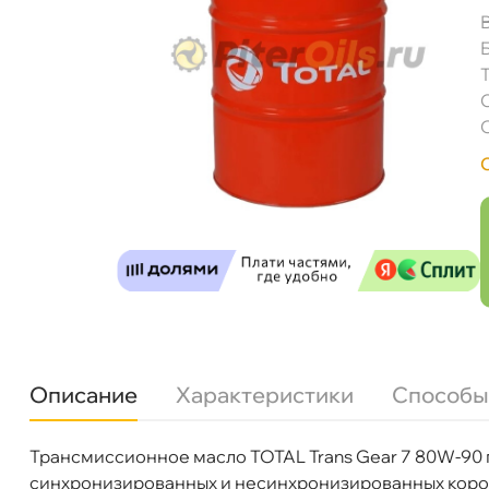
Описание
Характеристики
Способы
Total Trans Gear 7 80W90 (216,5л) 214097
Трансмиссионное масло TOTAL Trans Gear 7 80W-9
язкость
80W-90
синхронизированных и несинхронизированных короб
Бренд
Total