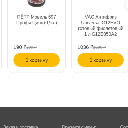
ПЁТР Мовиль 697
VAG Антифриз
т
Профи Цинк (0,5 л)
Universal G12EVO
отовый фиолетовый
1 л G12E050A2
190 ₽
1036 ₽
200 ₽
1090 ₽
т
корзину
корзину
т
т
Заказ и доставка
Дружите с нами:
Сот