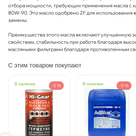
отбора мощности, требующих применения масла с хар
Тип масла
Минеральное
80W-90. Это масло одобрено ZF для использования 
Спецификации
API GL-4
замены.
Объем
216,5л
Бесплатная
Завтр
Артикул
214097
Преимущества этого масла включают улучшенную за
Применение
Трансмиссионное
Самовывоз
Сегод
свойствам, стабильность при работе благодаря выс
масляными фильтрами благодаря противопенным св
ул. Салова, д. 30
0 ш
С этим товаром покупают
Пн-Пт
09.30 - 19.00
Сб-Вс
10.00 - 19.00
Сегодня, бесплатно
наличии
наличии
-5 %
-5 %
Богатырский пр. 12
0 ш
Пн–Вс
10:00 – 21:00
Сегодня, бесплатно
н. Обводного канала 115
0 ш
Пн–Вс
10:00 – 21:00