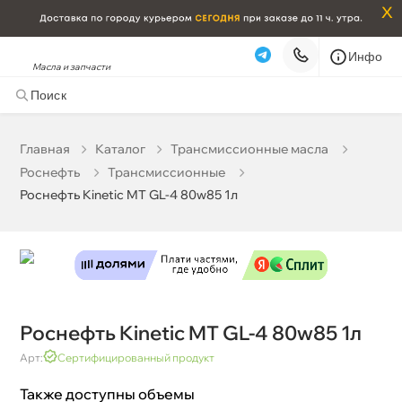
x
Инфо
Масла и запчасти
Роснефть Kinetic MT GL-4 80w85 1л
0 ₽
корзину
0 ₽
Главная
Катало
Трансмиссионные масла
Роснефть
Трансмиссионные
Бесплатная
Сегодня, 07.08 (при заказе от 2000₽)
Роснефть Kinetic MT GL-4 80w85 1л
Срочная за 2 ч – 399 ₽
Сегодня, 07.08
Самовывоз
Сегодня
Карта
Список
Роснефть Kinetic MT GL-4 80w85 1л
Арт:
Сертифицированный продукт
Также доступны объемы