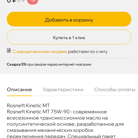
Добавить в корзину
Купить в 1 клик
С юридическими лицами
работаем по счету
Скидка 5%
при заказе через интернет-магазин
Описание
Характеристики
Способы оплаты
Rosneft Kinetic MT
Бренд
Роснефть
Объем
1л
Rosneft Kinetic MT 75W-90 - современное
сесезонное трансмиссионное масло на
полусинтетической основе, разработанное для
смазывания механических коробок
переключения передач. Специальный пакет