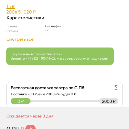
1л
₽
200л
51 020 ₽
Характеристики
Бренд
Роснефть
Объем
1л
Смотреть все
Не уверены в совместимости?
Звоните
+7 (812) 490-74-62
, мы все проверим и подскажем!
Бесплатная доставка завтра по С-Пб.
?
Доставка
200
₽, еще
2000
₽ и будет 0 ₽
0
₽
2000 ₽
Ожидается через 3 дня
0 ₽
0 ₽
-%