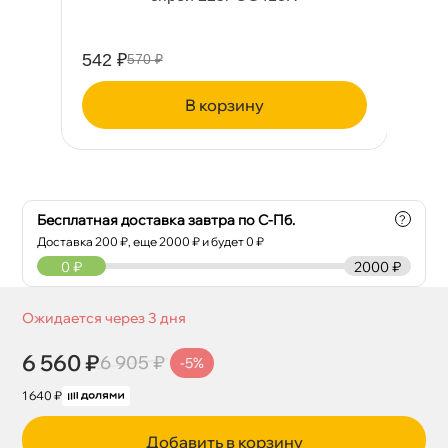
542 ₽
11
570 ₽
корзину
Бесплатная доставка завтра по С-Пб.
?
Доставка
200
₽, еще
2000
₽ и будет 0 ₽
0
₽
2000 ₽
Ожидается через 3 дня
6 560 ₽
6 905 ₽
-5%
1 640 ₽
Добавить в корзину