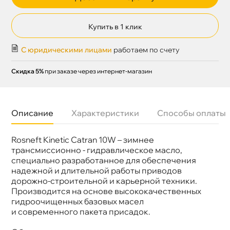
Купить в 1 клик
С юридическими лицами
работаем по счету
Скидка 5%
при заказе через интернет-магазин
Описание
Характеристики
Способы оплаты
Rosneft Kinetic Catran 10W – зимнее
язкость
SAE 10
Бренд
Роснефть
трансмиссионно - гидравлическое масло,
Тип масла
Минеральное
специально разработанное для обеспечения
Допуски
ZF TE-ML 03C
надежной и длительной работы приводо
Спецификации
Allison C-4; Caterpillar TO-4
дорожно-строительной и карьерной техники.
Объем
20л
Производится на основе высококачественных
Применение
МКПП
идроочищенных базовых масел
и современного пакета присадок.