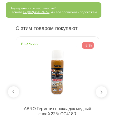
Не уверены в совместимости?
Звоните
+7 (812) 490-74-62
, мы все проверим и подскажем!
С этим товаром покупают
наличии
н
 %
-5 %
O
ABRO Герметик прокладок медный
A2
спрей 225г CG418R