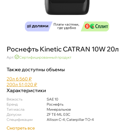
Роснефть Kinetic CATRAN 10W 20л
Арт:
Сертифицированный продукт
Также доступны объемы
20л
6 560 ₽
200л
51 020 ₽
Характеристики
язкость
SAE 10
Бренд
Роснефть
Тип масла
Минеральное
Допуски
ZF TE-ML 03C
Спецификации
Allison C-4; Caterpillar TO-4
Смотреть все