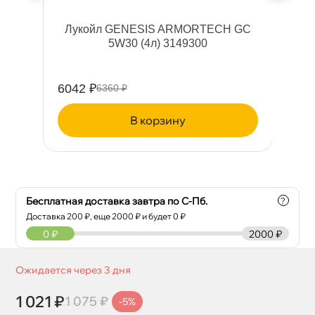
40
Лукойл GENESIS ARMORTECH GC
сло
5W30 (4л) 3149300
6042 ₽
39
6360 ₽
корзину
Бесплатная доставка завтра по С-Пб.
?
Доставка
200
₽, еще
2000
₽ и будет 0 ₽
0
₽
2000 ₽
Ожидается через 3 дня
1 021 ₽
1 075 ₽
-5%