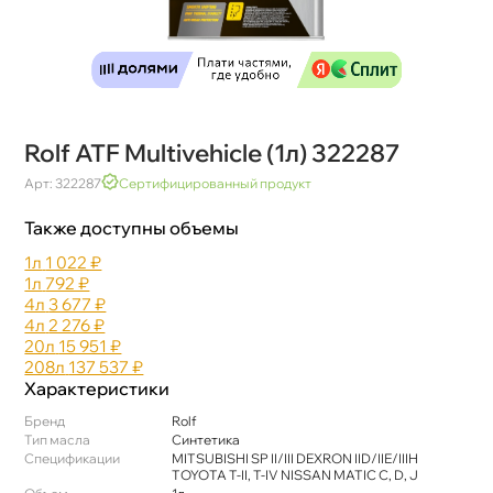
Rolf ATF Multivehicle (1л) 322287
Арт: 322287
Сертифицированный продукт
Также доступны объемы
1л
1 022 ₽
1л
792 ₽
4л
3 677 ₽
4л
2 276 ₽
20л
15 951 ₽
208л
137 537 ₽
Характеристики
Бренд
Rolf
Тип масла
Синтетика
Спецификации
MITSUBISHI SP II/III DEXRON IID/IIЕ/IIIH
TOYOTA T-II, T-IV NISSAN MATIC C, D, J