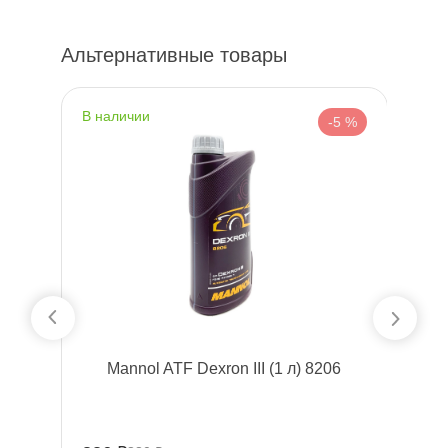
Альтернативные товары
наличии
н
%
-5 %
Mannol ATF Dexron III (1 л) 8206