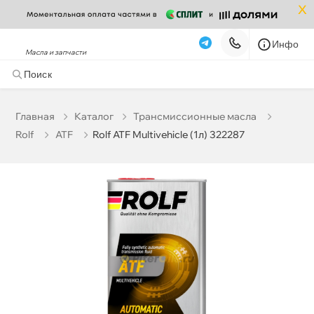
x
Инфо
Масла и запчасти
Rolf ATF Multivehicle (1л) 322287
1 021 ₽
корзину
1 075 ₽
Главная
Катало
Трансмиссионные масла
Rolf
ATF
Rolf ATF Multivehicle (1л) 322287
Бесплатная
Завтра, 07.08 (при заказе от 2000₽)
Срочная за 2 ч – 399 ₽
Сегодня, 07.08
Самовывоз
Сегодня
Карта
Список