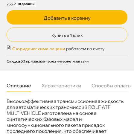
255 ₽
Добавить в корзину
Купить в 1 клик
С юридическими лицами
работаем по счету
Скидка 5%
при заказе через интернет-магазин
Описание
Характеристики
Способы оплаты
ысокоэффективная трансмиссионная жидкость
Бренд
Rolf
Тип масла
Синтетика
для автоматических трансмиссий ROLF ATF
Спецификации
MITSUBISHI SP II/III DEXRON IID/IIЕ/IIIH
MULTIVEHICLE изготовлена на основе
TOYOTA T-II, T-IV NISSAN MATIC C, D, J
синтетических базовых масел и
Объем
1л
многофункционального пакета присадок
Артикул
322287
последнего поколения, что обеспечивает
Применение
АКПП, ГУР