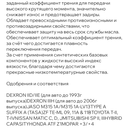
заданный коэффициент трения для передачи
ысокого крутящего момента, значительно
снижает износ и предотвращает задиры.
Обладает превосходными противоизносными и
противозадирными свойствами, что
обеспечивает защиту на весь срок службы масла.
Обеспечивает оптимальный коэффициент трения,
за счёт чего достигается плавность
переключения передач.
За счет применения синтетических базовых
компонентов у жидкости высокий индекс
язкости, благодаря чему достигаются
прекрасные низкотемпературные свойства.
Одобрения и соответствия
DEXRON IID/IIЕ (для авто до 1993
ыпуска)DEXRON IIIH (для авто до 2006
ыпуска)JASO M315 1A/M315 1A-LV13TYPE A
SUFFIX A (TASA)ZF TE-ML 09, 11A & 11BTOYOTA T-II,
T-IVNISSAN MATIC C, D, JMITSUBISHI SP II, IIIHYBRID
CAPASITYHONDA ATF Z1MOPAR +3/+4