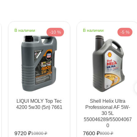
наличии
наличии
т
-10 %
-5 %
т
т
LIQUI MOLY Top Tec
Shell Helix Ultra
4200 5w30 (5л) 7661
Professional AF 5W-
30 5L
550046289/55004067
0
т
9720 ₽
7600 ₽
10800 ₽
8000 ₽