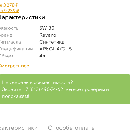
л
3 278 ₽
4л
9 239 ₽
Характеристики
язкость
5W-30
Бренд
Ravenol
Тип масла
Синтетика
Спецификации
API: GL-4/GL-5
Объем
4л
Смотреть все
Не уверены в совместимости?
Звоните
+7 (812) 490-74-62
, мы все проверим и
подскажем!
рактеристики
Способы оплаты