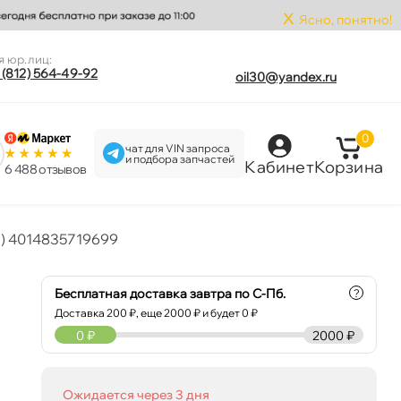
x
Ясно, понятно!
я юр.лиц:
 (812) 564-49-92
oil30@yandex.ru
0
чат для VIN запроса
и подбора запчастей
Кабинет
Корзина
6 488 отзыво
л) 4014835719699
Бесплатная доставка завтра по С-Пб.
?
Доставка
200
₽, еще
2000
₽ и будет 0 ₽
0
₽
2000 ₽
Ожидается через 3 дня