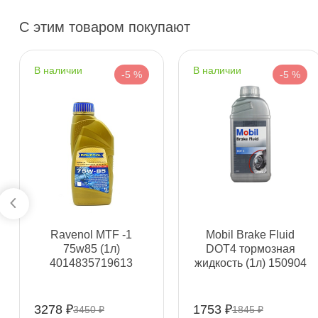
Пн–Вс
10:00 – 21:00
С этим товаром покупают
Сегодня, бесплатно
наличии
наличии
н. Обводного канала 115
0 ш
-5 %
-5 %
Пн–Вс
10:00 – 21:00
Сегодня, бесплатно
пр.Науки 10к1 (2 этаж)
0 ш
ПН–ВС
10:00 – 21:00
Сегодня, бесплатно
Ленинский пр. 92 к.1
0 ш
Ravenol MTF -1
Mobil Brake Fluid
ПН–ВС
10:00 – 21:00
75w85 (1л)
DOT4 тормозная
Сегодня, бесплатно
4014835719613
жидкость (1л) 150904
Дунайский 27к1Б
0 ш
3278 ₽
1753 ₽
3450 ₽
1845 ₽