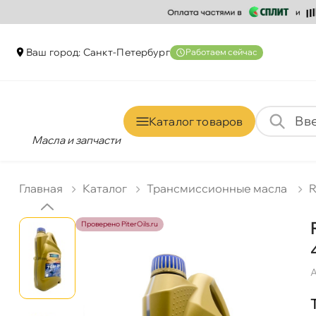
аш город: Санкт-Петербур
Работаем сейчас
Каталог товаро
Масла и запчасти
Главная
Катало
Трансмиссионные масла
R
Проверено PiterOils.ru
А