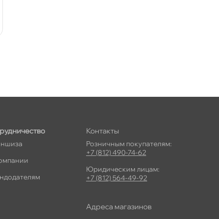
рудничество
Контакты
ншиза
Розничным покупателям:
+7 (812) 490-74-62
омпании
Юридическим лицам:
ндодателям
+7 (812) 564-49-92
Адреса магазино