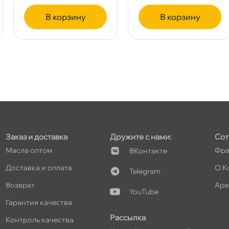
корзину
корзину
т
т
Заказ и доставка
Дружите с нами:
Сот
Масла оптом
Фра
Контакте
т
Доставка и оплата
О К
Telegram
озврат
Аре
YouTube
Гарантия качества
Рассылка
Контроль качества