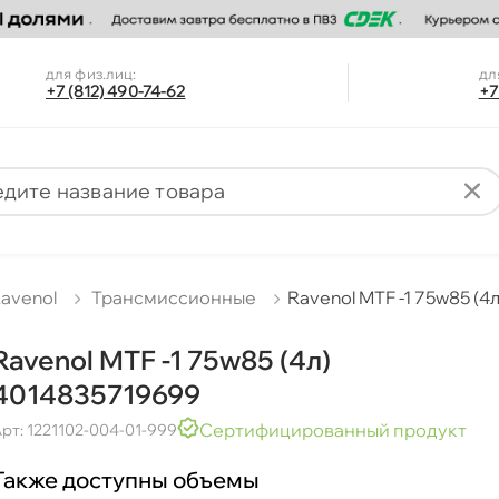
для физ.лиц:
дл
+7 (812) 490-74-62
+7
avenol
Трансмиссионные
Ravenol MTF -1 75w85 (4
Ravenol MTF -1 75w85 (4л)
4014835719699
Сертифицированный продукт
рт: 1221102-004-01-999
Также доступны объемы