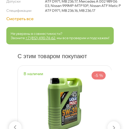
Допуски
ATF D971, MB 236.17, Mercedes A 002 989 06
03, Nissan 999MP-MTP10P, Nissan ATF Matic P
Спецификации
ATF D971, MB 236.16, MB 236.17
Смотреть все
Не уверены в совместимости?
Звоните
+7 (812) 490-74-62
, мы все проверим и подскажем!
С этим товаром покупают
наличии
н
 %
-5 %