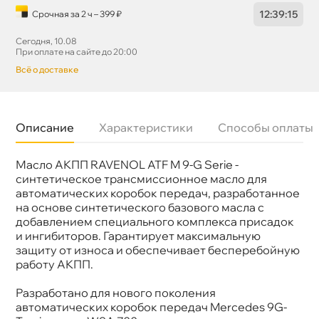
12
:
39
:
15
Срочная за 2 ч – 399 ₽
Сегодня, 10.08
При оплате на сайте до 20:00
сё о доставке
Описание
Характеристики
Способы оплаты
Масло АКПП RAVENOL ATF M 9-G Serie -
Бренд
Ravenol
Цвет
Жёлтый
синтетическое трансмиссионное масло для
Тип масла
Синтетика
автоматических коробок передач, разработанное
Допуски
ATF D971, MB 236.17, Mercedes A 002 989 06
на основе синтетического базового масла с
03, Nissan 999MP-MTP10P, Nissan ATF Matic P
добавлением специального комплекса присадок
Спецификации
ATF D971, MB 236.16, MB 236.17
и ингибиторов. Гарантирует максимальную
Объем
1л
Артикул
1211139-001-01-999
защиту от износа и обеспечивает бесперебойную
Применение
АКПП
работу АКПП.
Разработано для нового поколения
автоматических коробок передач Mercedes 9G-