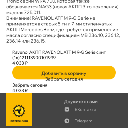
Tronic серии W9A 700, которая также
обозначается NAG3 (новая АКПП 3-го поколения)
модель 725.011.
нимание! RAVENOL ATF M 9-G Serie не
применяется в старых 5-ти и 7-ми ступенчатых
АКПП Mercedes Benz, где требуется применение
масла согласно спецификациям MB 236.10, 236.12,
236.14 или 236.15.
Ravenol АКПП RAVENOL ATF M 9-G Serie синт
(1л)121113900101999
4 033 ₽
Добавить в корзину
Забрать сегодня
Забрать сегодня
4 033 ₽
Дружите с нами:
Контакте
Telegram