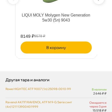
8-
LIQUI MOLY Molygen New Generation
I
5w30 (5л) 9043
8149 ₽
15
8578 ₽
корзину
Другая тара и аналоги
Rowe HIGHTEC ATF 9007 (1л) 25098-0010-99
наличии
2 646 ₽ ₽
Ravenol АКПП RAVENOL ATF M 9-G Serie синт
Ожидается
через 3 дня
(4л)121113900401999
15 518 ₽ ₽