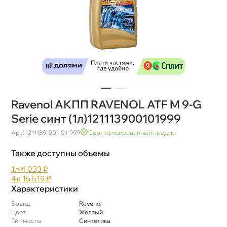
Ravenol АКПП RAVENOL ATF M 9-G
Serie синт (1л)121113900101999
Арт: 1211139-001-01-999
Сертифицированный продукт
Также доступны объемы
1л
4 033 ₽
4л
15 519 ₽
Характеристики
Бренд
Ravenol
Цвет
Жёлтый
Тип масла
Синтетика