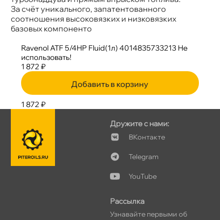
За счёт уникального, запатентованного
соотношения высоковязких и низковязких
азовых компоненто
Ravenol ATF 5/4HP Fluid(1л) 4014835733213 Не
использовать!
1 872 ₽
Добавить в корзину
1 872 ₽
Дружите с нами:
Контакте
Telegram
YouTube
Рассылка
Узнавайте первыми о