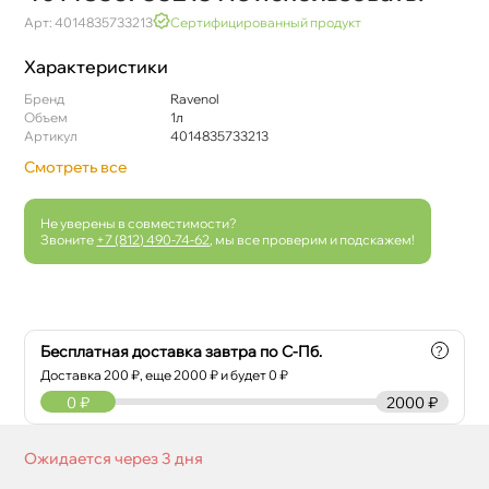
Арт: 4014835733213
Сертифицированный продукт
Характеристики
Бренд
Ravenol
Объем
1л
Артикул
4014835733213
Смотреть все
Не уверены в совместимости?
Звоните
+7 (812) 490-74-62
, мы все проверим и подскажем!
Бесплатная доставка завтра по С-Пб.
?
Доставка
200
₽, еще
2000
₽ и будет 0 ₽
0
₽
2000 ₽
Ожидается через 3 дня