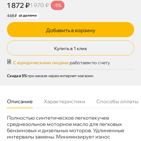
1 872 ₽
1 970 ₽
-5%
468 ₽
Добавить в корзину
Купить в 1 клик
С юридическими лицами
работаем по счету
Скидка 5%
при заказе через интернет-магазин
Описание
Характеристики
Способы оплаты
Полностью синтетическое легкотекучее
Бренд
Ravenol
Объем
1л
среднезольное моторное масло для легковых
Артикул
4014835733213
ензиновых и дизельных моторов. Удлиненные
интервалы замены. Минимизирует износ