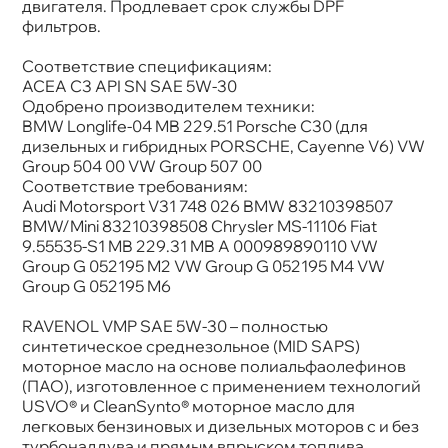
двигателя. Продлевает срок службы DPF
фильтров.
Соответствие спецификациям:
ACEA C3 API SN SAE 5W-30
Одобрено производителем техники:
BMW Longlife-04 MB 229.51 Porsche C30 (для
дизельных и гибридных PORSCHE, Cayenne V6) VW
Group 504 00 VW Group 507 00
Соответствие требованиям:
Audi Motorsport V31 748 026 BMW 83210398507
BMW/Mini 83210398508 Chrysler MS-11106 Fiat
9.55535-S1 MB 229.31 MB A 000989890110 VW
Group G 052195 M2 VW Group G 052195 M4 VW
Group G 052195 M6
RAVENOL VMP SAE 5W-30 – полностью
синтетическое среднезольное (MID SAPS)
моторное масло на основе полиальфаолефино
(ПАО), изготовленное с применением технологий
USVO® и CleanSynto® моторное масло для
легковых бензиновых и дизельных моторов с и без
турбонаддува и прямым впрыском топлива.