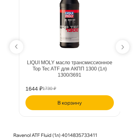
LIQUI MOLY масло трансмиссионное
Top Tec ATF для АКПП 1300 (1л)
1300/3691
1644 ₽
2
1730 ₽
корзину
Ravenol ATF Fluid (1л) 4014835733411