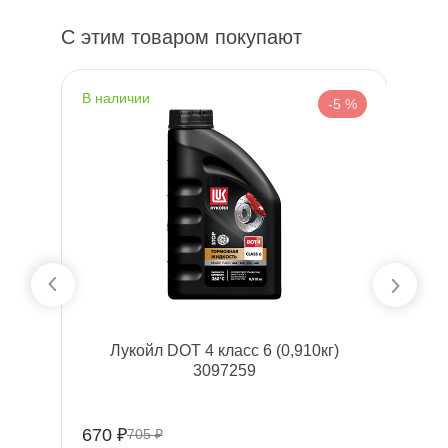
С этим товаром покупают
наличии
н
 %
-5 %
40
Лукойл DOT 4 класс 6 (0,910кг)
Р
3097259
670 ₽
68
705 ₽