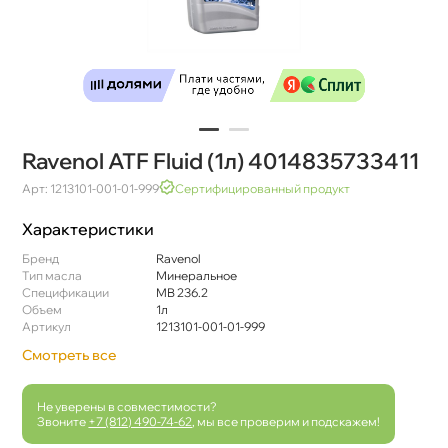
Ravenol ATF Fluid (1л) 4014835733411
Арт: 1213101-001-01-999
Сертифицированный продукт
Характеристики
Бренд
Ravenol
Тип масла
Минеральное
Спецификации
MB 236.2
Объем
1л
Артикул
1213101-001-01-999
Смотреть все
Не уверены в совместимости?
Звоните
+7 (812) 490-74-62
, мы все проверим и подскажем!