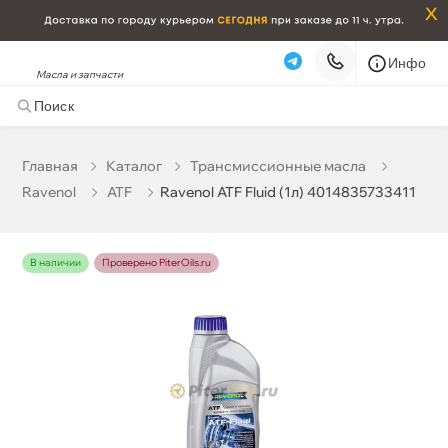
x
Инфо
Масла и запчасти
Ravenol ATF Fluid (1л) 4014835733411
2 252 ₽
корзину
2 370 ₽
Главная
Катало
Трансмиссионные масла
Ravenol
ATF
Ravenol ATF Fluid (1л) 4014835733411
Бесплатная
Сегодня, 06.08 (при заказе от 2000₽)
Срочная за 2 ч – 399 ₽
Сегодня, 06.08
наличии
Проверено PiterOils.ru
Самовывоз
Сегодня
Карта
Список