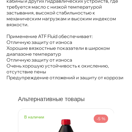
кабины и других гидравлических устройств, где
требуется масло с низкой температурой
застывания, высокой стабильностью к
механическим нагрузкам и высоким индексом
язкости.
Применение ATF Fluid обеспечивает:
Отличную защиту от износа
Хорошие вязкостные показатели в широком
диапазоне температур
Отличную защиту от износа
Очень хорошую устойчивость к окислению,
отсутствие пены
Предупреждение отложений и защиту от коррози
Альтернативные товары
наличии
н
%
-5 %