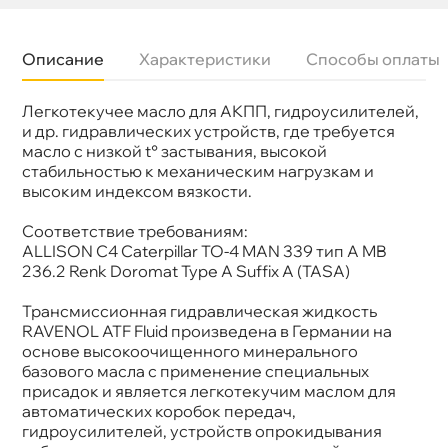
Описание
Характеристики
Способы оплаты
Легкотекучее масло для АКПП, гидроусилителей,
Бренд
Ravenol
Тип масла
Минеральное
и др. гидравлических устройств, где требуется
Спецификации
MB 236.2
масло с низкой t° застывания, высокой
Объем
1л
стабильностью к механическим нагрузкам и
Артикул
1213101-001-01-999
ысоким индексом вязкости.
Применение
АКПП
Соответствие требованиям:
ALLISON C4 Caterpillar TO-4 MAN 339 тип A MB
236.2 Renk Doromat Type A Suffix A (TASA)
Трансмиссионная гидравлическая жидкость
RAVENOL ATF Fluid произведена в Германии на
основе высокоочищенного минерального
азового масла с применение специальных
присадок и является легкотекучим маслом для
автоматических коробок передач,
идроусилителей, устройств опрокидывания