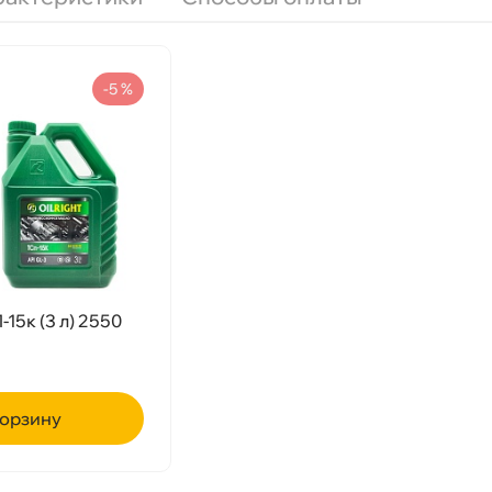
-5 %
Срочная за 2 ч – 399 ₽
а, 06.08 (при заказе от 2000₽)
ня
-15к (3 л) 2550
т
рзину
т