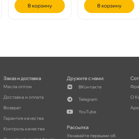
корзину
корзину
т
т
Заказ и доставка
Дружите с нами:
Сот
Масла оптом
Фра
Контакте
т
Доставка и оплата
О К
Telegram
озврат
Аре
YouTube
Гарантия качества
Рассылка
Контроль качества
Узнавайте первыми о