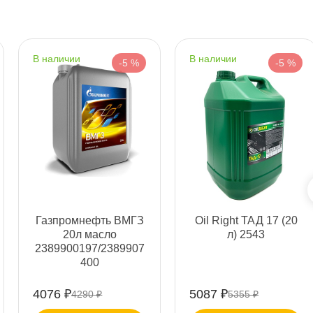
наличии
наличии
-5 %
-5 %
т
т
т
Газпромнефть ВМГЗ
Oil Right ТАД 17 (20
20л масло
л) 2543
2389900197/2389907
400
4076 ₽
5087 ₽
т
4290 ₽
5355 ₽