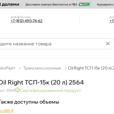
для физ.лиц:
дл
+7 (812) 490-74-62
+7
ОйлРайт
Трансмиссионные
Oil Right ТСП-15к (20 л)
Oil Right ТСП-15к (20 л) 2564
Сертифицированный продукт
рт: 2564
Также доступны объемы
3л
680 ₽