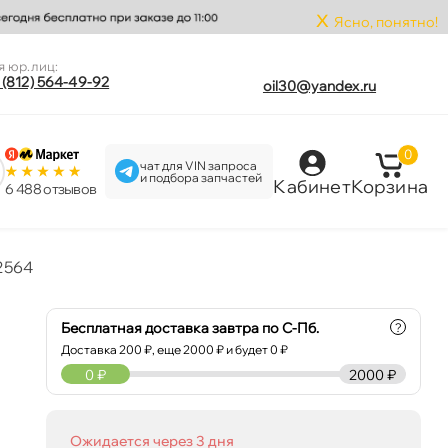
x
Ясно, понятно!
я юр.лиц:
 (812) 564-49-92
oil30@yandex.ru
0
чат для VIN запроса
и подбора запчастей
Кабинет
Корзина
6 488 отзыво
 2564
Бесплатная доставка завтра по С-Пб.
?
Доставка
200
₽, еще
2000
₽ и будет 0 ₽
0
₽
2000 ₽
Ожидается через 3 дня