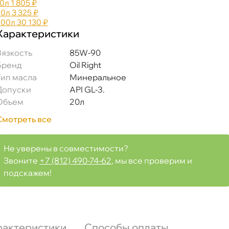
10л
1 805 ₽
20л
3 325 ₽
200л
30 130 ₽
Характеристики
язкость
85W-90
Бренд
Oil Right
Тип масла
Минеральное
Допуски
API GL-3.
Объем
20л
Смотреть все
Не уверены в совместимости?
Звоните
+7 (812) 490-74-62
, мы все проверим и
подскажем!
рактеристики
Способы оплаты