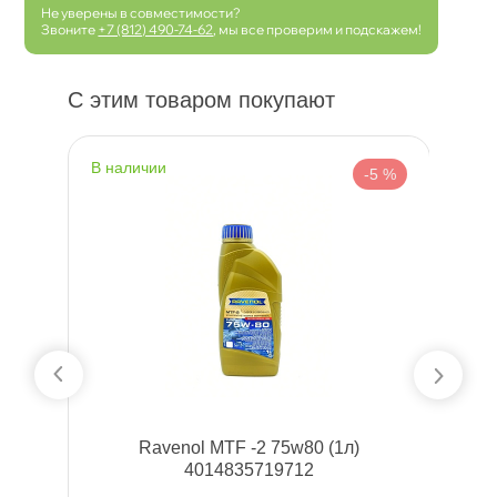
Не уверены в совместимости?
Звоните
+7 (812) 490-74-62
, мы все проверим и подскажем!
С этим товаром покупают
наличии
н
 %
-5 %
Ravenol MTF -2 75w80 (1л)
T
4014835719712