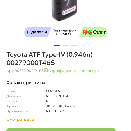
Toyota ATF Type-IV (0.946л)
00279000T46S
Арт: 00279-000T4-6S
Сертифицированный продукт
Характеристики
Бренд
TOYOTA
Допуски
ATF TYPE T-4
Объем
1л
Артикул
00279-000T4-6S
Применение
АКПП, ГУР
Смотреть все