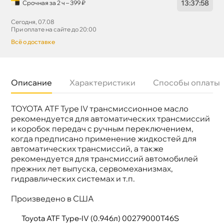
13
:
37
:
58
Срочная за 2 ч – 399 ₽
Сегодня, 07.08
При оплате на сайте до 20:00
сё о доставке
Описание
Характеристики
Способы оплаты
TOYOTA ATF Type IV трансмиссионное масло
Бренд
TOYOTA
Допуски
ATF TYPE T-4
рекомендуется для автоматических трансмиссий
Объем
1л
и коробок передач с ручным переключением,
Артикул
00279-000T4-6S
когда предписано применение жидкостей для
Применение
АКПП, ГУР
автоматических трансмиссий, а также
рекомендуется для трансмиссий автомобилей
прежних лет выпуска, сервомеханизмах,
идравлических системах и т.п.
Произведено в США
Toyota ATF Type-IV (0.946л) 00279000T46S