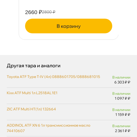
2660 ₽
84
2800 ₽
корзину
Другая тара и аналоги
Toyota ATF Type T-IV (4л) 0888601705/0888681015
наличии
6 303 ₽ ₽
Kixx ATF Multi 1л L2518AL1E1
наличии
1 097 ₽ ₽
ZIC ATF Multi HT(1л) 132664
наличии
1 159 ₽ ₽
ADDINOL ATF XN 6 1л трансмиссионное масло
наличии
74410607
2 361 ₽ ₽