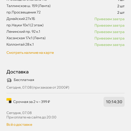
Таллинское ш. 159 (Лента)
2 шт
пр.Просвещения 72
2 шт
Дунайский 27к1Б
Привезем завтра
пр.Науки 10к1 (2 этаж)
Привезем завтра
Ленинский пр. 92 к.1
Привезем завтра
Хасанская 17к1 (Лента)
Привезем завтра
Коллонтай 28 к.1
Привезем завтра
Смотреть наличие на карте
Доставка
Бесплатная
Сегодня, 07.08 (при заказе от 2000₽)
10
:
14
:
29
Срочная за 2 ч – 399 ₽
Сегодня, 07.08
При оплате на сайте до 20:00
сё о доставке