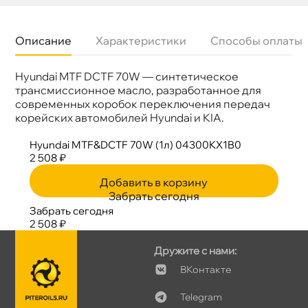
Описание
Характеристики
Способы оплаты
Hyundai MTF DCTF 70W — синтетическое
язкость
70W
Бренд
Hyundai
трансмиссионное масло, разработанное для
Тип масла
Синтетика
современных коробок переключения передач
Объем
1л
корейских автомобилей Hyundai и KIA.
Артикул
04300KX1B0/04300-KX1B0
Применение
МКПП, роботизированная коробка
Hyundai MTF&DCTF 70W (1л) 04300KX1B0
2 508 ₽
Добавить в корзину
Забрать сегодня
Забрать сегодня
2 508 ₽
Дружите с нами:
Контакте
Telegram