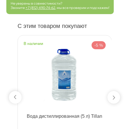
Не уверены в совместимости?
Звоните
+7 (812) 490-74-62
, мы все проверим и подскажем!
С этим товаром покупают
наличии
н
 %
-5 %
l
ода дистиллированная (5 л) Tillan