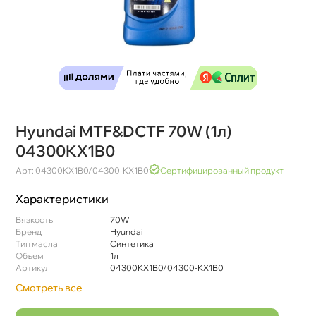
Hyundai MTF&DCTF 70W (1л)
04300KX1B0
Арт: 04300KX1B0/04300-KX1B0
Сертифицированный продукт
Характеристики
язкость
70W
Бренд
Hyundai
Тип масла
Синтетика
Объем
1л
Артикул
04300KX1B0/04300-KX1B0
Смотреть все