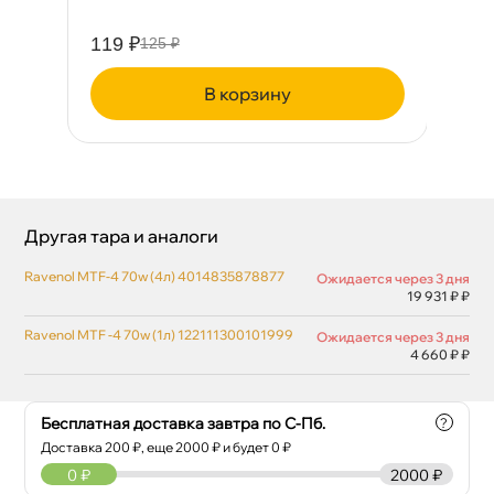
119 ₽
36
125 ₽
корзину
Другая тара и аналоги
Ravenol MTF-4 70w (4л) 4014835878877
Ожидается через 3 дня
19 931 ₽ ₽
Ravenol MTF -4 70w (1л) 122111300101999
Ожидается через 3 дня
4 660 ₽ ₽
Бесплатная доставка завтра по С-Пб.
?
Доставка
200
₽, еще
2000
₽ и будет 0 ₽
0
₽
2000 ₽