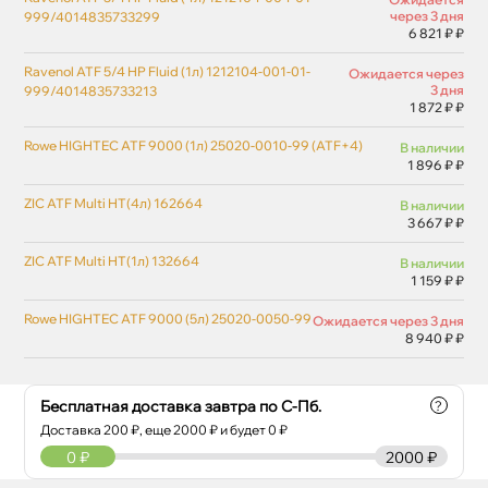
через 3 дня
999/4014835733299
6 821 ₽ ₽
Ravenol ATF 5/4 HP Fluid (1л) 1212104-001-01-
Ожидается через
3 дня
999/4014835733213
1 872 ₽ ₽
Rowe HIGHTEC ATF 9000 (1л) 25020-0010-99 (ATF+4)
наличии
1 896 ₽ ₽
ZIC ATF Multi HT(4л) 162664
наличии
3 667 ₽ ₽
ZIC ATF Multi HT(1л) 132664
наличии
1 159 ₽ ₽
Rowe HIGHTEC ATF 9000 (5л) 25020-0050-99
Ожидается через 3 дня
8 940 ₽ ₽
Бесплатная доставка завтра по С-Пб.
?
Доставка
200
₽, еще
2000
₽ и будет 0 ₽
0
₽
2000 ₽