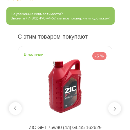
Не уверены в совместимости?
Звоните
+7 (812) 490-74-62
, мы все проверим и подскажем!
С этим товаром покупают
наличии
н
 %
-5 %
1л)
ZIC GFT 75w90 (4л) GL4/5 162629