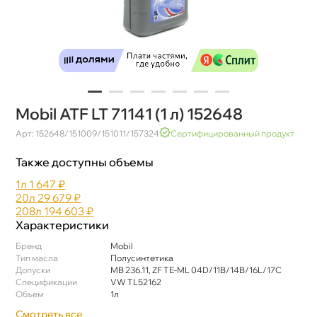
Mobil ATF LT 71141 (1 л) 152648
Арт: 152648/151009/151011/157324
Сертифицированный продукт
Также доступны объемы
1л
1 647 ₽
20л
29 679 ₽
208л
194 603 ₽
Характеристики
Бренд
Mobil
Тип масла
Полусинтетика
Допуски
MB 236.11, ZF TE-ML 04D/11B/14B/16L/17C
Спецификации
VW TL52162
Объем
1л
Смотреть все