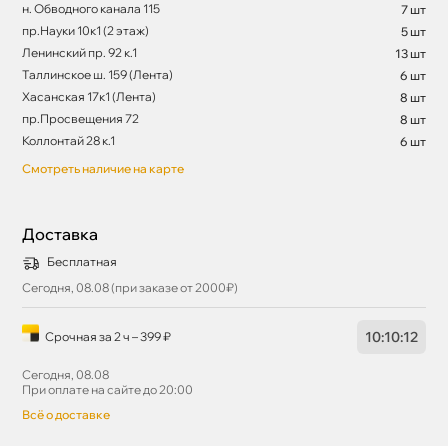
н. Обводного канала 115
7 шт
пр.Науки 10к1 (2 этаж)
5 шт
Ленинский пр. 92 к.1
13 шт
Таллинское ш. 159 (Лента)
6 шт
Хасанская 17к1 (Лента)
8 шт
пр.Просвещения 72
8 шт
Коллонтай 28 к.1
6 шт
Смотреть наличие на карте
Доставка
Бесплатная
Сегодня, 08.08 (при заказе от 2000₽)
10
:
10
:
11
Срочная за 2 ч – 399 ₽
Сегодня, 08.08
При оплате на сайте до 20:00
сё о доставке