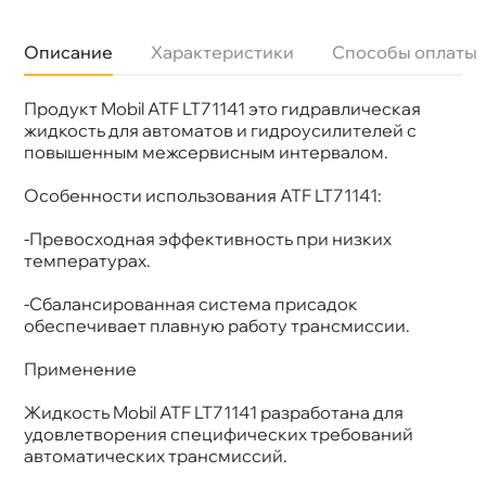
Описание
Характеристики
Способы оплаты
Продукт Mobil ATF LT71141 это гидравлическая
Бренд
Mobil
Тип масла
Полусинтетика
жидкость для автоматов и гидроусилителей с
Допуски
MB 236.11, ZF TE-ML 04D/11B/14B/16L/17C
повышенным межсервисным интервалом.
Спецификации
VW TL52162
Объем
1л
Особенности использования ATF LT71141:
Артикул
152648/151009/151011/157324
Применение
АКПП
-Превосходная эффективность при низких
температурах.
-Сбалансированная система присадок
обеспечивает плавную работу трансмиссии.
Применение
Жидкость Mobil ATF LT71141 разработана для
удовлетворения специфических требований
автоматических трансмиссий.