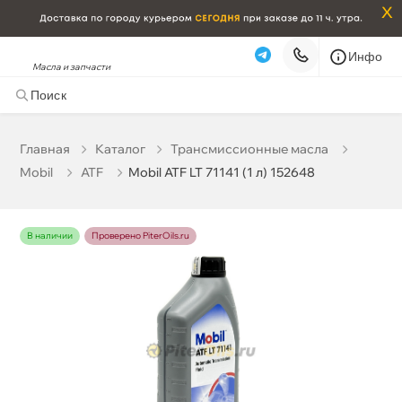
x
Инфо
Масла и запчасти
Mobil ATF LT 71141 (1 л) 152648
1 646 ₽
корзину
1 733 ₽
Главная
Катало
Трансмиссионные масла
Mobil
ATF
Mobil ATF LT 71141 (1 л) 152648
Бесплатная
Сегодня, 08.08 (при заказе от 2000₽)
Срочная за 2 ч – 399 ₽
Сегодня, 08.08
наличии
Проверено PiterOils.ru
Самовывоз
Сегодня
Карта
Список