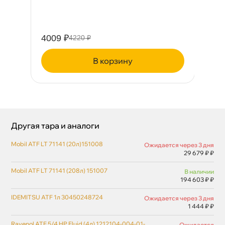
18
4009 ₽
15
4220 ₽
корзину
Другая тара и аналоги
Mobil ATF LT 71141 (20л)151008
Ожидается через 3 дня
29 679 ₽ ₽
Mobil ATF LT 71141 (208л) 151007
наличии
194 603 ₽ ₽
IDEMITSU ATF 1л 30450248724
Ожидается через 3 дня
1 444 ₽ ₽
Ravenol ATF 5/4 HP Fluid (4л) 1212104-004-01-
Ожидается