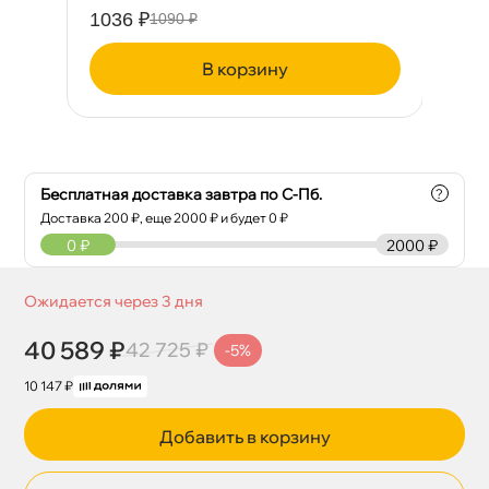
1036 ₽
54
1090 ₽
корзину
Бесплатная доставка завтра по С-Пб.
?
Доставка
200
₽, еще
2000
₽ и будет 0 ₽
0
₽
2000 ₽
Ожидается через 3 дня
40 589 ₽
42 725 ₽
-5%
10 147 ₽
Добавить в корзину