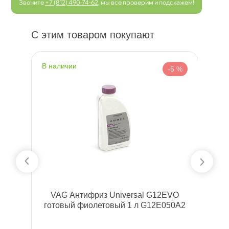
Звоните
+7 (812) 490-74-62
, мы все проверим и подскажем!
С этим товаром покупают
наличии
н
 %
-5 %
 л)
VAG Антифриз Universal G12EVO
отовый фиолетовый 1 л G12E050A2