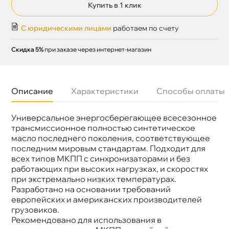
Купить в 1 клик
С юридическими лицами
работаем по счету
Скидка 5%
при заказе через интернет-магазин
Описание
Характеристики
Способы оплаты
Универсальное энергосберегающее всесезонное
язкость
75W-80
Бренд
Mannol
трансмисcионное полностью синтетическое
Тип масла
Синтетика
масло последнего поколения, соответствующее
Объем
60л
последним мировым стандартам. Подходит для
Артикул
MN8111-60
сех типов МКПП с синхронизаторами и без
Применение
МКПП
работающих при высоких нагрузках, и скоростях
при экстремально низких температурах.
Разработано на основании требований
европейских и американских производителей
рузовиков.
Рекомендовано для использования