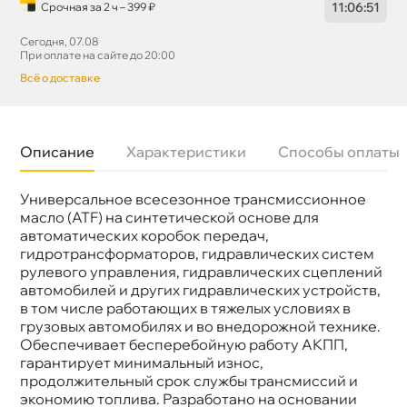
11
:
06
:
50
Срочная за 2 ч – 399 ₽
Сегодня, 07.08
При оплате на сайте до 20:00
сё о доставке
Описание
Характеристики
Способы оплаты
Универсальное всесезонное трансмиссионное
Бренд
Mannol
Тип масла
Синтетика
масло (ATF) на синтетической основе для
Объем
1л
автоматических коробок передач,
Артикул
1335/MN8206-1
идротрансформаторов, гидравлических систем
Применение
АКПП, ГУР
рулевого управления, гидравлических сцеплений
автомобилей и других гидравлических устройств,
том числе работающих в тяжелых условиях
рузовых автомобилях и во внедорожной технике.
Обеспечивает бесперебойную работу АКПП,
арантирует минимальный износ,
продолжительный срок службы трансмиссий и
экономию топлива. Разработано на основании