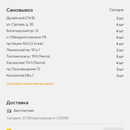
Самовывоз
Сегодня
Дунайский 27к1Б
2 шт
ул. Салова, д. 30
4 шт
Богатырский пр. 12
4 шт
н. Обводного канала 115
4 шт
пр.Науки 10к1 (2 этаж)
4 шт
Ленинский пр. 92 к.1
2 шт
Таллинское ш. 159 (Лента)
5 шт
Хасанская 17к1 (Лента)
4 шт
пр.Просвещения 72
3 шт
Коллонтай 28 к.1
3 шт
Смотреть наличие на карте
Доставка
Бесплатная
Сегодня, 07.08 (при заказе от 2000₽)