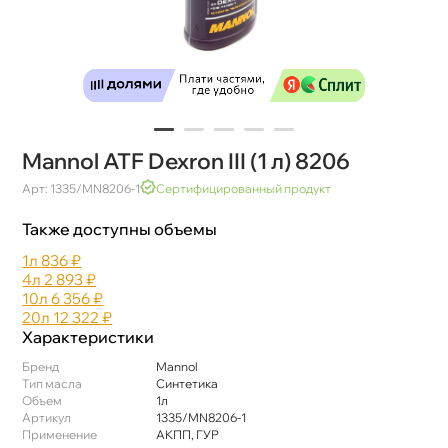
Mannol ATF Dexron III (1 л) 8206
Арт: 1335/MN8206-1
Сертифицированный продукт
Также доступны объемы
1л
836 ₽
4л
2 893 ₽
10л
6 356 ₽
20л
12 322 ₽
Характеристики
Бренд
Mannol
Тип масла
Синтетика
Объем
1л
Артикул
1335/MN8206-1
Применение
АКПП, ГУР