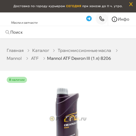
x
Инфо
Масла и запчасти
Mannol ATF Dexron III (1 л) 8206
836 ₽
корзину
880 ₽
Главная
Катало
Трансмиссионные масла
Mannol
ATF
Mannol ATF Dexron III (1 л) 8206
Бесплатная
Сегодня, 07.08 (при заказе от 2000₽)
Срочная за 2 ч – 399 ₽
Сегодня, 07.08
наличии
Самовывоз
Сегодня
Карта
Список