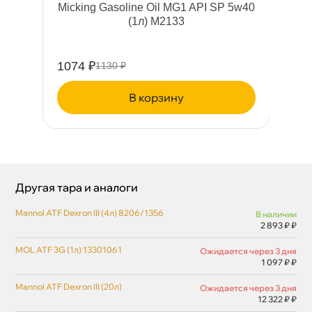
Micking Gasoline Oil MG1 API SP 5w40
(1л) M2133
1074 ₽
23
1130 ₽
корзину
Другая тара и аналоги
Mannol ATF Dexron III (4л) 8206/1356
наличии
2 893 ₽ ₽
MOL ATF 3G (1л) 13301061
Ожидается через 3 дня
1 097 ₽ ₽
Mannol ATF Dexron III (20л)
Ожидается через 3 дня
12 322 ₽ ₽