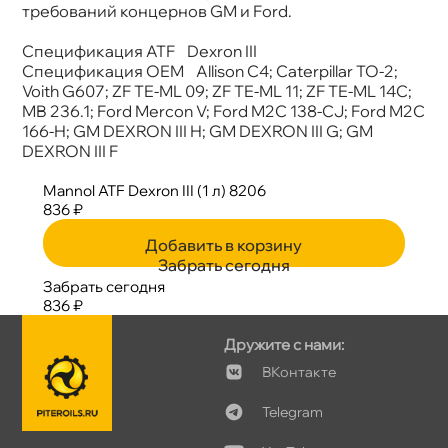
требований концернов GM и Ford.
Спецификация ATF Dexron III
Спецификация OEM Allison C4; Caterpillar TO-2;
Voith G607; ZF TE-ML 09; ZF TE-ML 11; ZF TE-ML 14C;
MB 236.1; Ford Mercon V; Ford M2C 138-CJ; Ford M2C
166-H; GM DEXRON III H; GM DEXRON III G; GM
DEXRON III F
Mannol ATF Dexron III (1 л) 8206
836 ₽
Добавить в корзину
Забрать сегодня
Забрать сегодня
836 ₽
Дружите с нами:
Контакте
Telegram