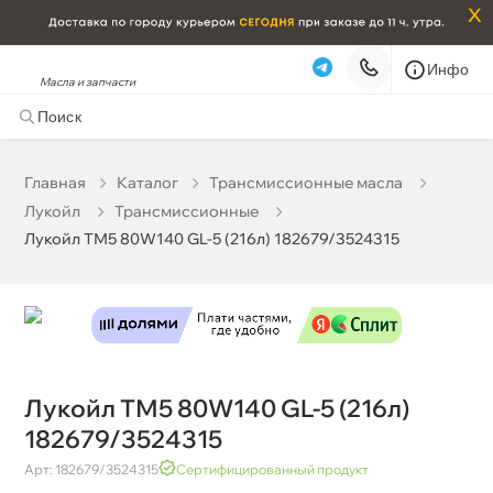
x
Инфо
Масла и запчасти
Лукойл ТМ5 80W140 GL-5 (216л) 182679/3524315
130 901 ₽
корзину
137 790 ₽
Главная
Катало
Трансмиссионные масла
Лукойл
Трансмиссионные
Бесплатная
Сегодня, 10.08 (при заказе от 2000₽)
Лукойл ТМ5 80W140 GL-5 (216л) 182679/3524315
Срочная за 2 ч – 399 ₽
Сегодня, 10.08
Самовывоз
Сегодня
Карта
Список
Лукойл ТМ5 80W140 GL-5 (216л)
182679/3524315
Арт: 182679/3524315
Сертифицированный продукт