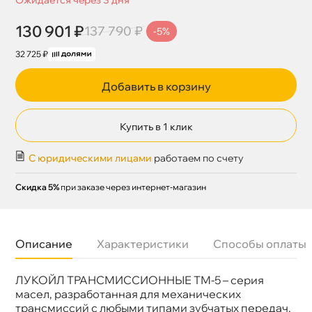
130 901 ₽
137 790 ₽
-5%
32 725 ₽
Добавить в корзину
Купить в 1 клик
С юридическими лицами
работаем по счету
Скидка 5%
при заказе через интернет-магазин
Описание
Характеристики
Способы оплаты
ЛУКОЙЛ ТРАНСМИССИОННЫЕ ТМ-5 – серия
Бренд
Лукойл
Объем
216л
масел, разработанная для механических
Артикул
182679/3524315
трансмиссий с любыми типами зубчатых передач,