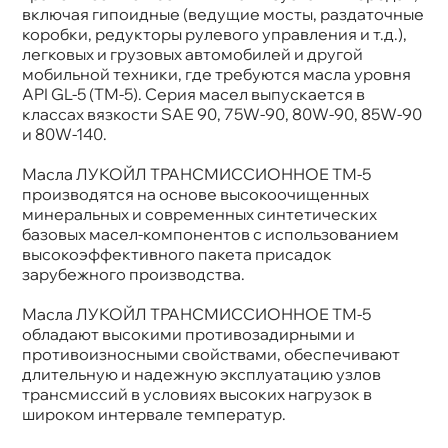
ключая гипоидные (ведущие мосты, раздаточные
коробки, редукторы рулевого управления и т.д.),
легковых и грузовых автомобилей и другой
мобильной техники, где требуются масла уровня
API GL-5 (ТМ-5). Серия масел выпускается
классах вязкости SAE 90, 75W-90, 80W-90, 85W-90
и 80W-140.
Масла ЛУКОЙЛ ТРАНСМИССИОННОЕ ТМ-5
производятся на основе высокоочищенных
минеральных и современных синтетических
азовых масел-компонентов с использованием
ысокоэффективного пакета присадок
зарубежного производства.
Масла ЛУКОЙЛ ТРАНСМИССИОННОЕ ТМ-5
обладают высокими противозадирными и
противоизносными свойствами, обеспечивают
длительную и надежную эксплуатацию узло
трансмиссий в условиях высоких нагрузок
широком интервале температур.