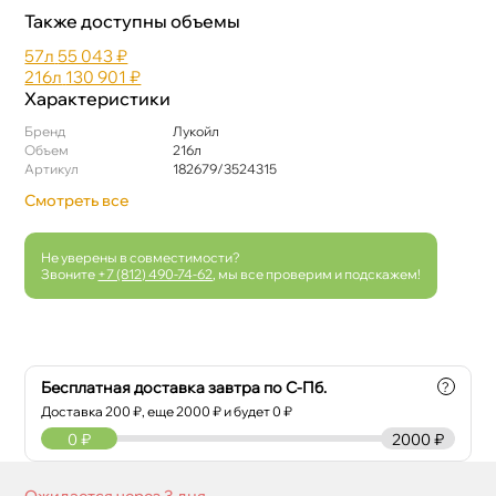
Также доступны объемы
57л
55 043 ₽
216л
130 901 ₽
Характеристики
Бренд
Лукойл
Объем
216л
Артикул
182679/3524315
Смотреть все
Не уверены в совместимости?
Звоните
+7 (812) 490-74-62
, мы все проверим и подскажем!
Бесплатная доставка завтра по С-Пб.
?
Доставка
200
₽, еще
2000
₽ и будет 0 ₽
0
₽
2000 ₽
Ожидается через 3 дня