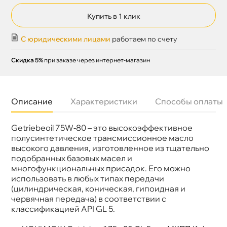
Купить в 1 клик
С юридическими лицами
работаем по счету
Скидка 5%
при заказе через интернет-магазин
Описание
Характеристики
Способы оплаты
Getriebeoil 75W-80 – это высокоэффективное
язкость
75W-80
Бренд
LIQUI MOLY
полусинтетическое трансмиссионное масло
Спецификации
API GL 5 MIL-L-2105C
ысокого давления, изготовленное из тщательно
Объем
1л
подобранных базовых масел и
Артикул
7619
многофункциональных присадок. Его можно
Применение
МКПП
использовать в любых типах передачи
(цилиндрическая, коническая, гипоидная и
червячная передача) в соответствии с
классификацией API GL 5.