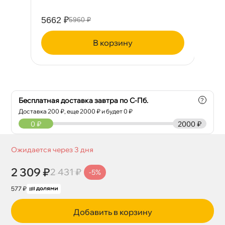
5662 ₽
75
5960 ₽
корзину
Бесплатная доставка завтра по С-Пб.
?
Доставка
200
₽, еще
2000
₽ и будет 0 ₽
0
₽
2000 ₽
Ожидается через 3 дня
2 309 ₽
2 431 ₽
-5%
577 ₽
Добавить в корзину