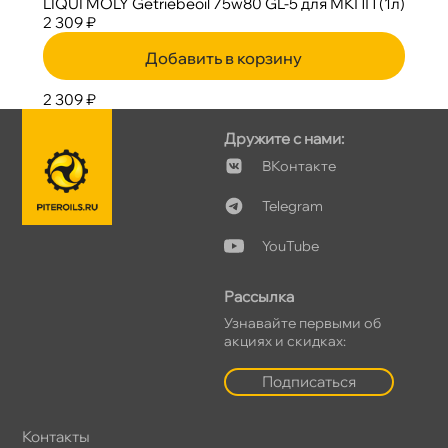
LIQUI MOLY Getriebeoil 75w80 GL-5 для МКПП (1л)
2 309 ₽
Добавить в корзину
2 309 ₽
Дружите с нами:
Контакте
Telegram
YouTube
Рассылка
Узнавайте первыми о
акциях и скидках:
Подписаться
Контакты