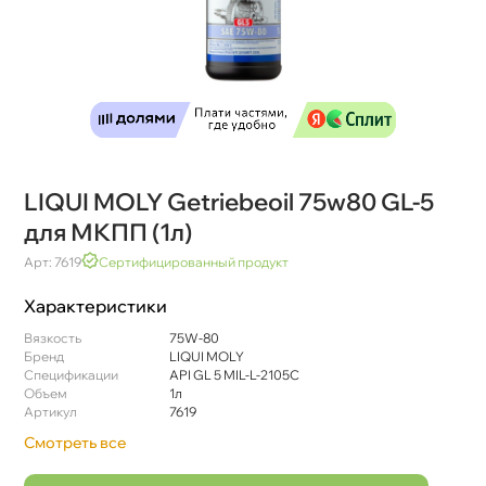
LIQUI MOLY Getriebeoil 75w80 GL-5
для МКПП (1л)
Арт: 7619
Сертифицированный продукт
Характеристики
язкость
75W-80
Бренд
LIQUI MOLY
Спецификации
API GL 5 MIL-L-2105C
Объем
1л
Артикул
7619
Смотреть все