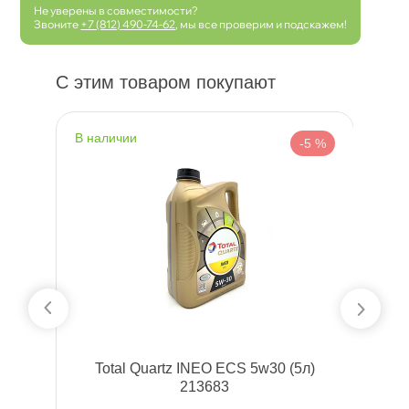
Не уверены в совместимости?
Звоните
+7 (812) 490-74-62
, мы все проверим и подскажем!
С этим товаром покупают
наличии
н
 %
-5 %
Total Quartz INEO ECS 5w30 (5л)
213683