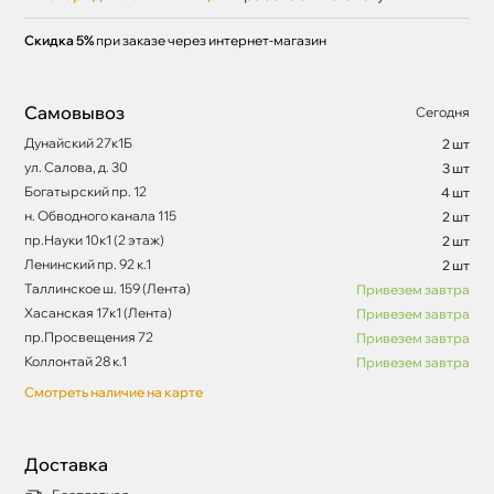
Скидка 5%
при заказе через интернет-магазин
Самовывоз
Сегодня
Дунайский 27к1Б
2 шт
ул. Салова, д. 30
3 шт
Богатырский пр. 12
4 шт
н. Обводного канала 115
2 шт
пр.Науки 10к1 (2 этаж)
2 шт
Ленинский пр. 92 к.1
2 шт
Таллинское ш. 159 (Лента)
Привезем завтра
Хасанская 17к1 (Лента)
Привезем завтра
пр.Просвещения 72
Привезем завтра
Коллонтай 28 к.1
Привезем завтра
Смотреть наличие на карте
Доставка