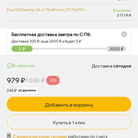
Kixx GS Geartec GL-4 75w85 4л L271744TE1
наличии
3 111 ₽ ₽
Бесплатная доставка завтра по С-Пб.
?
Доставка
200
₽, еще
2000
₽ и будет 0 ₽
0
₽
2000 ₽
наличии
Доставка
сегодня
979 ₽
1 030 ₽
-5%
245 ₽
Добавить в корзину
Купить в 1 клик
С юридическими лицами
работаем по счету