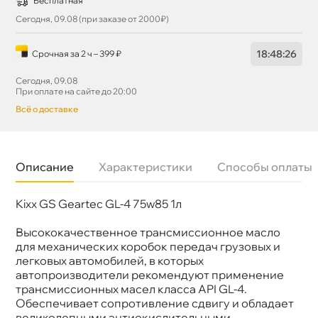
Бесплатная
Сегодня, 09.08 (при заказе от 2000₽)
18
:
48
:
26
Срочная за 2 ч – 399 ₽
Сегодня, 09.08
При оплате на сайте до 20:00
сё о доставке
Описание
Характеристики
Способы оплаты
Kixx GS Geartec GL-4 75w85 1л
язкость
75W-85
Бренд
Kixx
Тип масла
Полусинтетика
ысококачественное трансмиссионное масло
Спецификации
API GL-4
для механических коробок передач грузовых и
Объем
1л
легковых автомобилей, в которых
Артикул
L2717AL1E1/L2717AL1R1
автопроизводители рекомендуют применение
Применение
МКПП
трансмиссионных масел класса API GL-4.
Обеспечивает сопротивление сдвигу и обладает
еликолепными антиокислительными