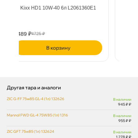
360E1
Лукойл GENESIS ARMORTECH FD
A5/B5 5W30 (4л) 3149878
4403 ₽
4635 ₽
корзину
Другая тара и аналоги
ZIC G-FF 75w85 GL-4 (1л) 132626
наличии
945 ₽ ₽
Mannol FWD GL-4 75W85 (1л) 1316
наличии
955 ₽ ₽
ZIC GFT 75w85 (1л) 132624
наличии
1 278 ₽ ₽