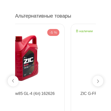
Альтернативные товары
наличии
5 %
-5 %
26
ZIC G-FF 75w85 GL-4 (1л) 132626