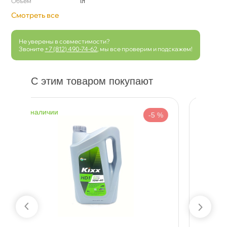
Объем
1л
Смотреть все
Не уверены в совместимости?
Звоните
+7 (812) 490-74-62
, мы все проверим и подскажем!
С этим товаром покупают
наличии
-5 %
-5 %