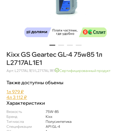
Kixx GS Geartec GL-4 75w85 1л
L2717AL1E1
Арт: L2717AL1E1/L2717AL1R1
Сертифицированный продукт
Также доступны объемы
1л
979 ₽
4л
3 112 ₽
Характеристики
язкость
75W-85
Бренд
Kixx
Тип масла
Полусинтетика
Спецификации
API GL-4