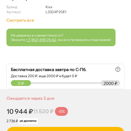
Бренд
Kixx
Артикул
L3324P20E1
Смотреть все
Не уверены в совместимости?
Звоните
+7 (812) 490-74-62
, мы все проверим и подскажем!
Бесплатная доставка завтра по С-Пб.
?
Доставка
200
₽, еще
2000
₽ и будет 0 ₽
0
₽
2000 ₽
Ожидается через 3 дня
10 944 ₽
11 520 ₽
-5%
2 736 ₽