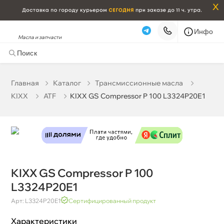
x
Инфо
Масла и запчасти
KIXX GS Compressor P 100 L3324P20E1
10 944 ₽
корзину
11 520 ₽
Главная
Катало
Трансмиссионные масла
KIXX
ATF
KIXX GS Compressor P 100 L3324P20E1
Бесплатная
Завтра, 07.08 (при заказе от 2000₽)
Срочная за 2 ч – 399 ₽
Сегодня, 07.08
Самовывоз
Сегодня
Карта
Список
KIXX GS Compressor P 100
L3324P20E1
Арт: L3324P20E1
Сертифицированный продукт
Характеристики