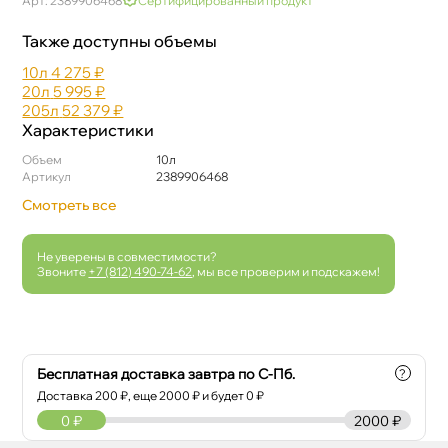
Арт: 2389906468
Сертифицированный продукт
Также доступны объемы
10л
4 275 ₽
20л
5 995 ₽
205л
52 379 ₽
Характеристики
Объем
10л
Артикул
2389906468
Смотреть все
Не уверены в совместимости?
Звоните
+7 (812) 490-74-62
, мы все проверим и подскажем!
Бесплатная доставка завтра по С-Пб.
?
Доставка
200
₽, еще
2000
₽ и будет 0 ₽
0
₽
2000 ₽