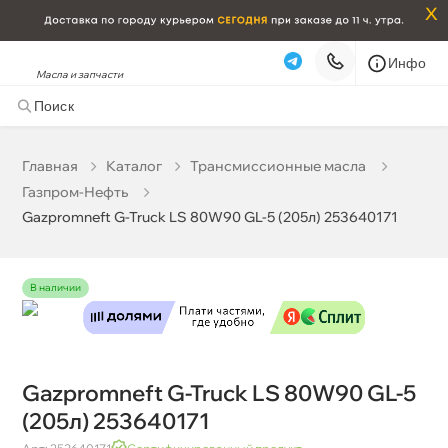
x
Инфо
Масла и запчасти
Gazpromneft G-Truck LS 80W90 GL-5 (205л) 253640171
119 439 ₽
корзину
125 725 ₽
Главная
Катало
Трансмиссионные масла
Газпром-Нефть
Бесплатная
Завтра, 07.08 (при заказе от 2000₽)
Gazpromneft G-Truck LS 80W90 GL-5 (205л) 253640171
Срочная за 2 ч – 399 ₽
Сегодня, 06.08
Самовывоз
Сегодня
наличии
Карта
Список
Gazpromneft G-Truck LS 80W90 GL-5
(205л) 253640171