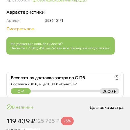
Арт: 253640171
Сертифицированный продукт
Характеристики
Артикул
253640171
Смотреть все
Не уверены в совместимости?
Звоните
+7 (812) 490-74-62
, мы все проверим и подскажем!
Бесплатная доставка завтра по С-Пб.
?
Доставка
200
₽, еще
2000
₽ и будет 0 ₽
0
₽
2000 ₽
наличии
Доставка
завтра
119 439 ₽
125 725 ₽
-5%