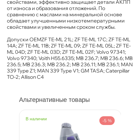
свойствами, эффективно защищает детали АКПП
от износа и образования отложений. По
сравнению с маслами на минеральной основе
обладает улучшенными низкотемпературными
свойствами и увеличенным сроком службы.
Допуски OEMZF TE-ML 21L; ZF TE-ML 17C; ZF TE-ML
14A; ZF TE-ML 11B; ZF TE-ML 09; ZF TE-ML 05L; ZF TE-
ML 04D; ZF TE-ML 03D; ZF TE-ML 02F; Volvo 97341;
Volvo 97340; Voith H55.6335; MB 236.7; MB 236.6; MB
236.5; MB 236.3; MB 236.2; MB 236.11; MB 236.1; MAN
339 Type Z1; MAN 339 Type V1; GM TASA; Caterpillar
TO-2; Allison C4
Альтернативные товары
наличии
н
%
-5 %