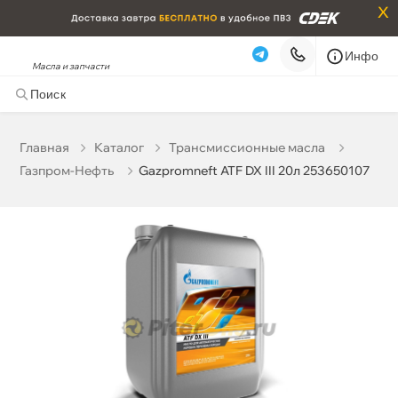
x
Инфо
Масла и запчасти
Gazpromneft ATF DX III 20л 253650107
9 182 ₽
корзину
9 665 ₽
Главная
Катало
Трансмиссионные масла
Газпром-Нефть
Gazpromneft ATF DX III 20л 253650107
Бесплатная
Завтра, 07.08 (при заказе от 2000₽)
Срочная за 2 ч – 399 ₽
Сегодня, 07.08
Самовывоз
Сегодня
Карта
Список