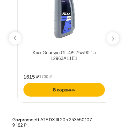
0
Kixx Gearsyn GL-4/5 75w90 1л
L2963AL1E1
1615 ₽
1
1700 ₽
корзину
Gazpromneft ATF DX III 20л 253650107
9 182 ₽