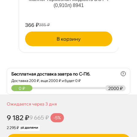
(0,910л) 8941
366 ₽
96
385 ₽
корзину
Бесплатная доставка завтра по С-Пб.
?
Доставка
200
₽, еще
2000
₽ и будет 0 ₽
0
₽
2000 ₽
Ожидается через 3 дня
9 182 ₽
9 665 ₽
-5%
2 295 ₽