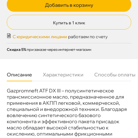
Добавить в корзину
Купить в 1 клик
С юридическими лицами
работаем по счету
Скидка 5%
при заказе через интернет-магазин
Описание
Характеристики
Способы оплаты
Gazpromneft ATF DX III – полусинтетическое
Бренд
Газпромнефть
Тип масла
Синтетика
трансмиссионное масло, предназначенное для
Спецификации
Dexron III
применения в АКПП легковой, коммерческой,
Объем
20л
специальной и внедорожной техники. Благодаря
Артикул
253650107
овлечению синтетического базового
Применение
АКПП, ГУР
компонента и эффективного пакета присадок
масло обладает высокой стабильностью к
окислению, оптимальными фрикционными