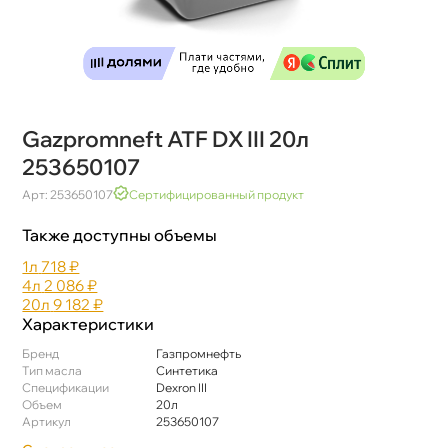
Gazpromneft ATF DX III 20л
253650107
Арт: 253650107
Сертифицированный продукт
Также доступны объемы
1л
718 ₽
4л
2 086 ₽
20л
9 182 ₽
Характеристики
Бренд
Газпромнефть
Тип масла
Синтетика
Спецификации
Dexron III
Объем
20л
Артикул
253650107