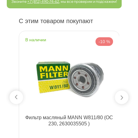
Звоните
+7 (812) 490-74-62
, мы все проверим и подскажем!
С этим товаром покупают
наличии
н
 %
-10 %
66
Фильтр масляный MANN W811/80 (OC
230, 2630035505 )