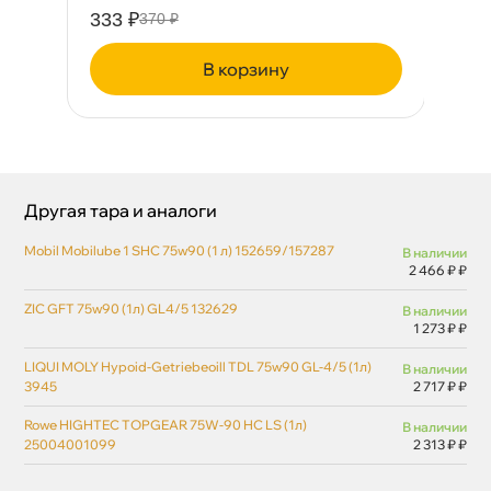
333 ₽
54
370 ₽
корзину
Другая тара и аналоги
Mobil Mobilube 1 SHC 75w90 (1 л) 152659/157287
наличии
2 466 ₽ ₽
ZIC GFT 75w90 (1л) GL4/5 132629
наличии
1 273 ₽ ₽
LIQUI MOLY Hypoid-Getriebeoill TDL 75w90 GL-4/5 (1л)
наличии
3945
2 717 ₽ ₽
Rowe HIGHTEC TOPGEAR 75W-90 HC LS (1л)
наличии
25004001099
2 313 ₽ ₽