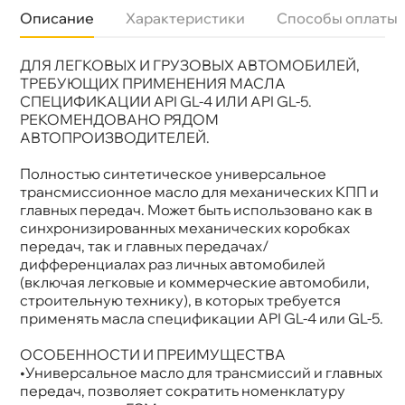
Описание
Характеристики
Способы оплаты
ДЛЯ ЛЕГКОВЫХ И ГРУЗОВЫХ АВТОМОБИЛЕЙ,
язкость
75W-90
Бренд
Castrol
ТРЕБУЮЩИХ ПРИМЕНЕНИЯ МАСЛА
Тип масла
Синтетика
СПЕЦИФИКАЦИИ API GL-4 ИЛИ API GL-5.
Допуски
Scania STO 1:0,MAn 3343 Type S, MB 235.8, ZF
РЕКОМЕНДОВАНО РЯДОМ
Спецификации
APi GL- 4/ APi GL- 5/APi MT-1
АВТОПРОИЗВОДИТЕЛЕЙ.
Объем
1л
Артикул
154FB4
Применение
МКПП
Полностью синтетическое универсальное
трансмиссионное масло для механических КПП и
лавных передач. Может быть использовано как
синхронизированных механических коробках
передач, так и главных передачах/
дифференциалах раз личных автомобилей
(включая легковые и коммерческие автомобили,
строительную технику), в которых требуется
применять масла спецификации API GL-4 или GL-5.
ОСОБЕННОСТИ И ПРЕИМУЩЕСТВА
•Универсальное масло для трансмиссий и главных
передач, позволяет сократить номенклатуру