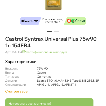
Castrol Syntrax Universal Plus 75w90
1л 154FB4
Арт: 154FB4
Сертифицированный продукт
Характеристики
язкость
75W-90
Бренд
Castrol
Тип масла
Синтетика
Допуски
Scania STO 1:0,MAn 3343 Type S, MB 235.8, ZF
Спецификации
APi GL- 4/ APi GL- 5/APi MT-1
Смотреть все
Не уверены в совместимости?