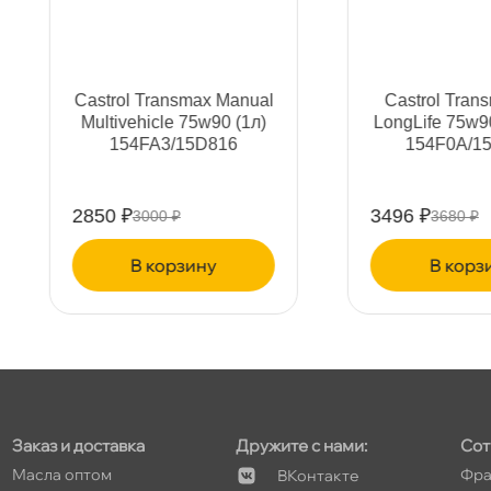
т
Castrol Transmax Manual
Castrol Transmax Axle
Multivehicle 75w90 (1л)
LongLife 75w90 GL5 (1л
154FA3/15D816
154F0A/15D6EE
т
2850 ₽
3496 ₽
3000 ₽
3680 ₽
корзину
корзину
Заказ и доставка
Дружите с нами:
Сот
Масла оптом
Фра
Контакте