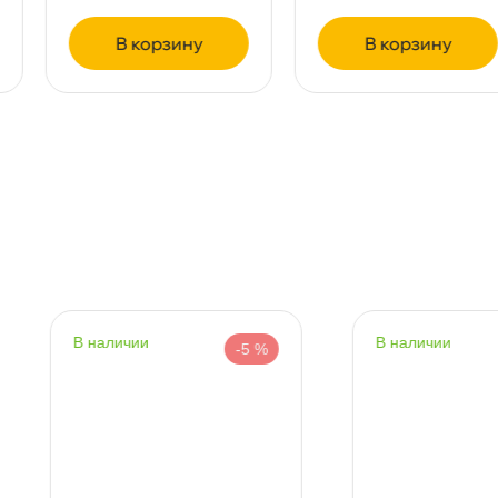
корзину
корзину
т
т
т
наличии
наличии
-5 %
-5 %
т