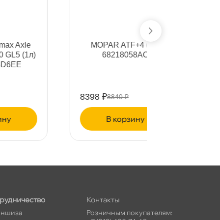
MOPAR ATF+4 (5л)
Rowe HI
)
68218058AC
CVT (5л) 
8398 ₽
11277 ₽
8840 ₽
11
корзину
ко
рудничество
Контакты
ншиза
Розничным покупателям: