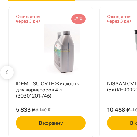
Бренд
Castrol
Ожидается
Ожидается
Тип масла
Синтетика
-5 %
через 3 дня
через 3 дня
Объем
5л
Артикул
15D979
Применение
АКПП
IDEMITSU CVTF Жидкость
NISSAN CVT
для вариаторов 4 л
(5л) KE909
(30301201-746)
5 833 ₽
10 488 ₽
6 140 ₽
11 
Castrol Transmax CVT (5 л) 15D979
корзину
ко