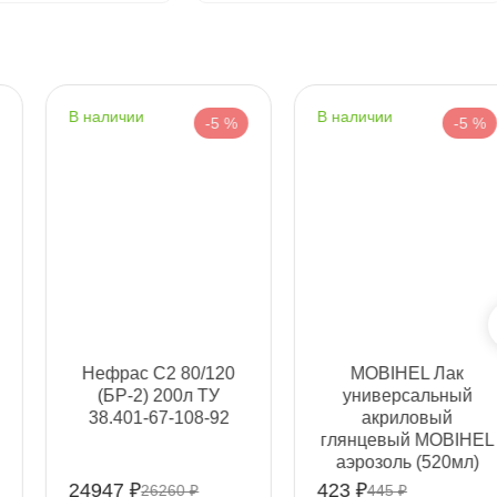
Срочная за 2 ч – 399 ₽
а, 06.08 (при заказе от 2000₽)
наличии
наличии
-5 %
-5 %
ня
т
т
Нефрас С2 80/120
MOBIHEL Лак
(БР-2) 200л ТУ
универсальный
38.401-67-108-92
акриловый
т
лянцевый MOBIHEL
аэрозоль (520мл)
41984216A
24947 ₽
423 ₽
26260 ₽
445 ₽