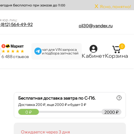
x
Ясно, понятно!
я юр.лиц:
 (812) 564-49-92
oil30@yandex.ru
0
чат для VIN запроса
и подбора запчастей
Кабинет
Корзина
6 488 отзыво
Бесплатная доставка завтра по С-Пб.
?
Доставка
200
₽, еще
2000
₽ и будет 0 ₽
0
₽
2000 ₽
Ожидается через 3 дня