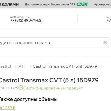
для физ.лиц:
дл
+7 (812) 490-74-62
+7
astrol
ATF
Castrol Transmax CVT (5 л) 15D979
Castrol Transmax CVT (5 л) 15D979
Сертифицированный продукт
рт: 15D979
Также доступны объемы
л
1 259 ₽