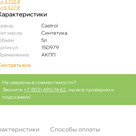
4л
4 722 ₽
5л
6 427 ₽
Характеристики
Бренд
Castrol
Тип масла
Синтетика
Объем
5л
Артикул
15D979
Применение
АКПП
Смотреть все
Не уверены в совместимости?
Звоните
+7 (812) 490-74-62
, мы все проверим и
подскажем!
рактеристики
Способы оплаты