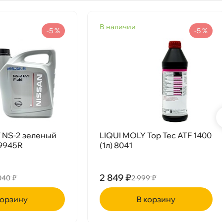
наличии
-5 %
-5 %
 NS-2 зеленый
LIQUI MOLY Top Tec ATF 1400
99945R
(1л) 8041
2 849 ₽
040 ₽
2 999 ₽
рзину
корзину