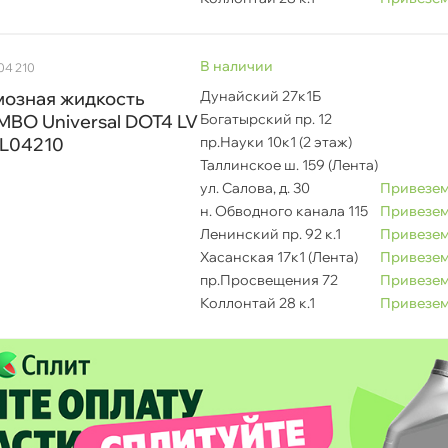
наличии
 04 210
мозная жидкость
Дунайский 27к1Б
BO Universal DOT4 LV
Богатырский пр. 12
) L04210
пр.Науки 10к1 (2 этаж)
Таллинское ш. 159 (Лента)
ул. Салова, д. 30
Привезем
н. Обводного канала 115
Привезем
Ленинский пр. 92 к.1
Привезем
Хасанская 17к1 (Лента)
Привезем
BREMBO
пр.Просвещения 72
Привезем
Срочная за 2 ч – 399 ₽
ра, 07.08 (при заказе от 2000₽)
Коллонтай 28 к.1
Привезем
ня
аличие в магазинах