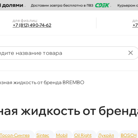
для физ.лиц:
дл
+7 (812) 490-74-62
+7
зная жидкость от бренда BREMBO
ная жидкость от брен
Тосол-Синтез
Sintec
Mobil
Oil Right
Лукойл
BOSCH