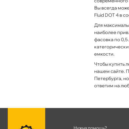
современного 
ы всегда может
Fluid DOT 4 в 
Для максималь
наиболее прив
фасовка по 0,5
категорически
емкости.
Чтобы купить 
нашем сайте. 
Петербурга, но
ответим на лю
Нужна помощь?