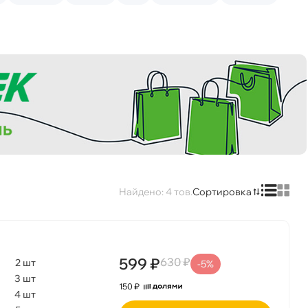
4
Сортировка
599 ₽
630 ₽
2 шт
-5%
3 шт
150 ₽
4 шт