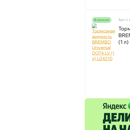
0,5л
0,25л
Арт: L
наличии
Тор
BREM
(1 л
Тормозные жидкости
Бесплатная
Завт
Самовывоз
Сегод
Н