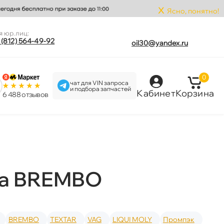
x
Ясно, понятно!
я юр.лиц:
 (812) 564-49-92
oil30@yandex.ru
0
чат для VIN запроса
и подбора запчастей
Кабинет
Корзина
6 488 отзыво
да BREMBO
BREMBO
TEXTAR
VAG
LIQUI MOLY
Промпэк