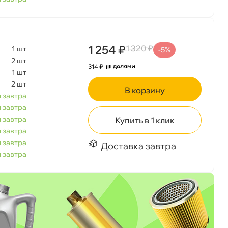
1 254 ₽
1 320 ₽
1 шт
-5%
2 шт
314 ₽
1 шт
2 шт
корзину
корзину
 завтра
 завтра
 завтра
Купить в 1 клик
 завтра
 завтра
Доставка завтра
Сегодня, 07.08
 завтра