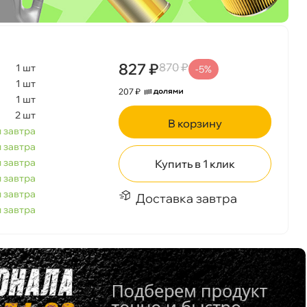
827 ₽
870 ₽
1 шт
-5%
1 шт
207 ₽
1 шт
2 шт
корзину
 завтра
 завтра
 завтра
Купить в 1 клик
 завтра
 завтра
Доставка завтра
 завтра