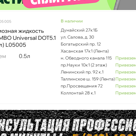
ренд
1
наличии
 05 005
вет
мозная жидкость
Дунайский 27к1Б
BO Universal DOT5.1
ул. Салова, д. 30
 л) L05005
Богатырский пр. 12
бъем
Хасанская 17к1 (Лента)
ем
0.5л
н. Обводного канала 115
Привезем
пр.Науки 10к1 (2 этаж)
Привезем
Ленинский пр. 92 к.1
Привезем
Таллинское ш. 159 (Лента)
Привезем
пр.Просвещения 72
Привезем
Коллонтай 28 к.1
Привезем