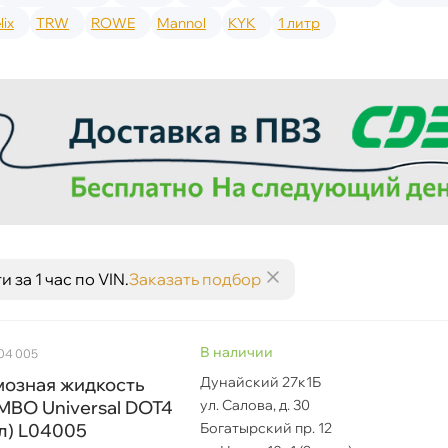
lix
TRW
ROWE
Mannol
KYK
1 литр
за 1 час по VIN.
Заказать подбор
наличии
 04 005
мозная жидкость
Дунайский 27к1Б
MBO Universal DOT4
ул. Салова, д. 30
 л) L04005
Богатырский пр. 12