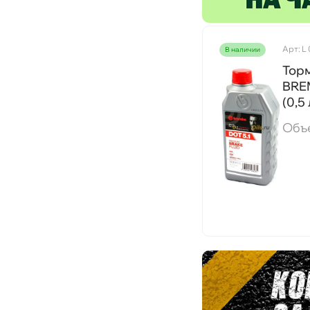
Б
Арт: L
наличии
Ц
Тор
BREM
(0,5
О
Объ