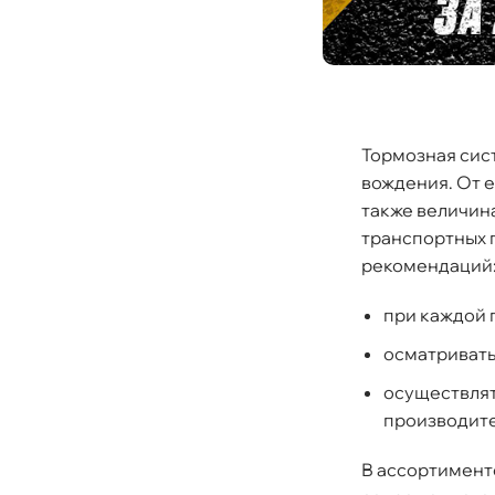
Тормозная сис
ождения. От е
также величина
транспортных 
рекомендаций
при каждой 
осматривать
осуществлят
производите
ассортименте 