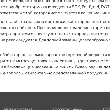
автомобиля, которые полностью соответствуют всем н
е приобреститормозные жидкости БСК, РосДот 4, DOT-4 
соответствии с той, которая используется в вашей машине
ного удобства наших клиентов жидкости предлагаются в
лекательной цене. При периодическом доливе тормозн
 литра, при этом следует учитывать, что продукцию от 
 не рекомендуется. Для полной замены целесообразно 
любой из предлагаемых вариантов тормозной жидкости д
При этом мы осуществляем оперативную доставку не тол
 и в близлежащие населенные пункты. Будем рады видет
бые вопросы, относительно представленной продукции.
Заказ и доставка
Дружите с нами:
Сот