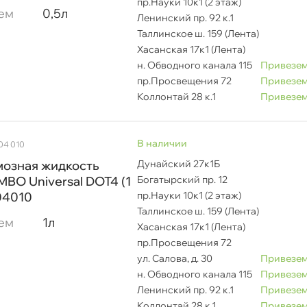
пр.Науки 10к1 (2 этаж)
ем
0,5л
Ленинский пр. 92 к.1
Таллинское ш. 159 (Лента)
Хасанская 17к1 (Лента)
н. Обводного канала 115
Привезем
пр.Просвещения 72
Привезем
Коллонтай 28 к.1
Привезем
наличии
 04 010
мозная жидкость
Дунайский 27к1Б
BO Universal DOT4 (1
Богатырский пр. 12
04010
пр.Науки 10к1 (2 этаж)
Таллинское ш. 159 (Лента)
ем
1л
Хасанская 17к1 (Лента)
пр.Просвещения 72
ул. Салова, д. 30
Привезем
н. Обводного канала 115
Привезем
Ленинский пр. 92 к.1
Привезем
Коллонтай 28 к.1
Привезем