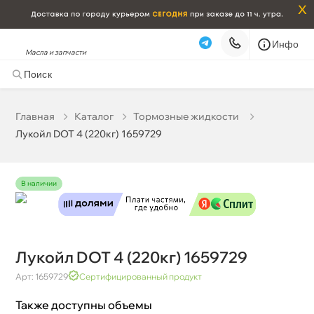
x
Инфо
Масла и запчасти
Лукойл DOT 4 (220кг) 1659729
70 438 ₽
корзину
74 145 ₽
Главная
Катало
Тормозные жидкости
Лукойл DOT 4 (220кг) 1659729
Бесплатная
Сегодня, 08.08 (при заказе от 2000₽)
Срочная за 2 ч – 399 ₽
Сегодня, 08.08
наличии
Самовывоз
Сегодня
Карта
Список
Лукойл DOT 4 (220кг) 1659729
Арт: 1659729
Сертифицированный продукт
Также доступны объемы