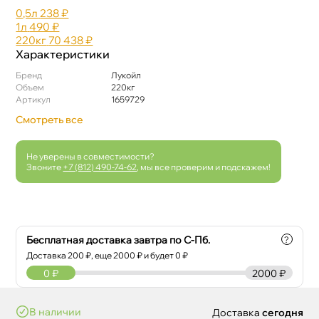
0,5л
238 ₽
1л
490 ₽
220к
70 438 ₽
Характеристики
Бренд
Лукойл
Объем
220к
Артикул
1659729
Смотреть все
Не уверены в совместимости?
Звоните
+7 (812) 490-74-62
, мы все проверим и подскажем!
Бесплатная доставка завтра по С-Пб.
?
Доставка
200
₽, еще
2000
₽ и будет 0 ₽
0
₽
2000 ₽
наличии
Доставка
сегодня