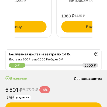
GR52502M2/GS55502M2EUR
1363 ₽
2
1435 ₽
корзину
Бесплатная доставка завтра по С-Пб.
?
Доставка
200
₽, еще
2000
₽ и будет 0 ₽
0
₽
2000 ₽
наличии
Доставка
завтра
5 501 ₽
5 790 ₽
-5%
1 375 ₽