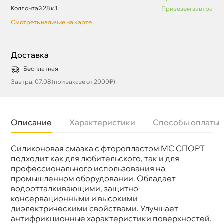
Коллонтай 28 к.1
Привезем завтра
Смотреть наличие на карте
Доставка
Бесплатная
Завтра, 07.08 (при заказе от 2000₽)
Описание
Характеристики
Способы оплаты
Силиконовая смазка с фторопластом МС СПОРТ
Бренд
МПАВТО
Объем
900
подходит как для любительского, так и для
Артикул
2208
профессионального использования на
промышленном оборудовании. Обладает
одоотталкивающими, защитно-
консервационными и высокими
диэлектрическими свойствами. Улучшает
антифрикционные характеристики поверхностей.