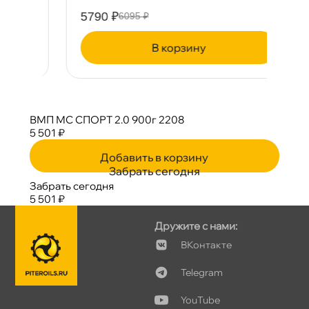
5790 ₽
3
6095 ₽
корзину
МП МС СПОРТ 2.0 900г 2208
5 501 ₽
Добавить в корзину
Забрать сегодня
Забрать сегодня
5 501 ₽
Дружите с нами:
Контакте
Telegram
YouTube