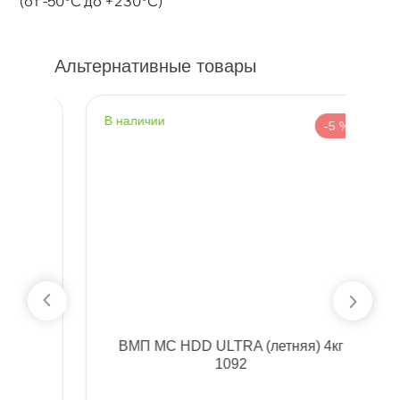
(от -50°C до +230°C)
Альтернативные товары
наличии
н
%
-5 %
МП МС HDD ULTRA (летняя) 4к
1092