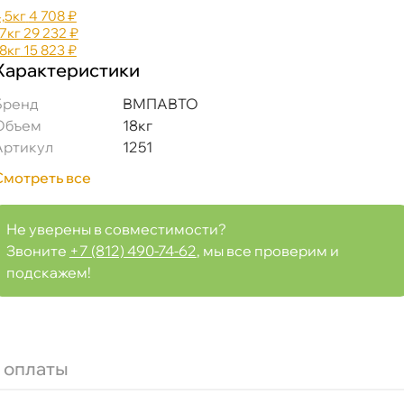
4,5к
4 708 ₽
17к
29 232 ₽
18к
15 823 ₽
Характеристики
Бренд
МПАВТО
Объем
18к
Артикул
1251
Смотреть все
Не уверены в совместимости?
Звоните
+7 (812) 490-74-62
, мы все проверим и
подскажем!
 оплаты
няя) 18кг 1251