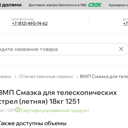
для физ.лиц:
дл
+7 (812) 490-74-62
+7
мазки
Отечественные смазки
МП Смазка для телес
МП Смазка для телескопических
стрел (летняя) 18кг 1251
Сертифицированный продукт
рт: 1251
Также доступны объемы