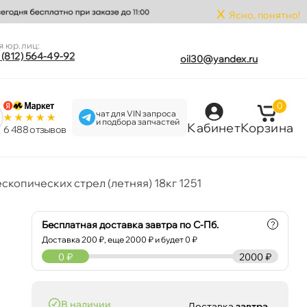
x
Ясно, понятно!
я юр.лиц:
 (812) 564-49-92
oil30@yandex.ru
0
чат для VIN запроса
и подбора запчастей
Кабинет
Корзина
6 488 отзыво
копических стрел (летняя) 18кг 1251
Бесплатная доставка завтра по С-Пб.
?
Доставка
200
₽, еще
2000
₽ и будет 0 ₽
0
₽
2000 ₽
наличии
Доставка
завтра