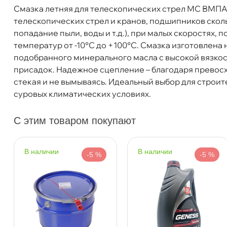
Смазка летняя для телескопических стрел МС ВМПАВ
Бренд
МПАВТО
телескопических стрел и кранов, подшипников скол
Объем
18к
попадание пыли, воды и т.д.), при малых скоростях
Артикул
1251
Бесплатная
Завтр
температур от -10°C до +100°C. Смазка изготовлена
подобранного минерального масла с высокой вязко
присадок. Надежное сцепление – благодаря превосх
Самовывоз
Сегод
стекая и не вымываясь. Идеальный выбор для стро
суровых климатических условиях.
ул. Салова, д. 30
0 ш
Пн-Пт
09.30 - 19.00
Сб-Вс
10.00 - 19.00
С этим товаром покупают
Сегодня, бесплатно
наличии
наличии
-5 %
-5 %
Богатырский пр. 12
0 ш
Пн–Вс
10:00 – 21:00
Сегодня, бесплатно
н. Обводного канала 115
0 ш