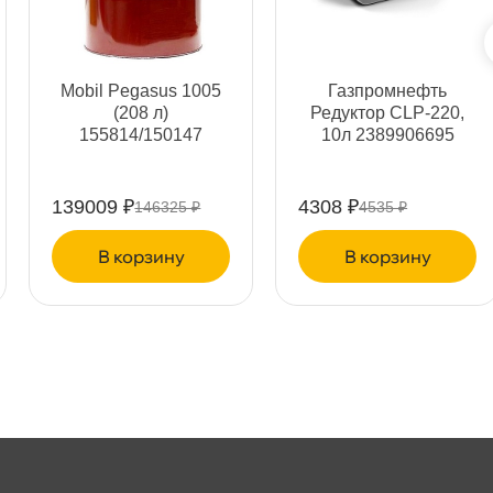
Mobil Pegasus 1005
Газпромнефть
т
(208 л)
Редуктор CLP-220,
155814/150147
10л 2389906695
139009 ₽
4308 ₽
146325 ₽
4535 ₽
т
корзину
корзину
т
т