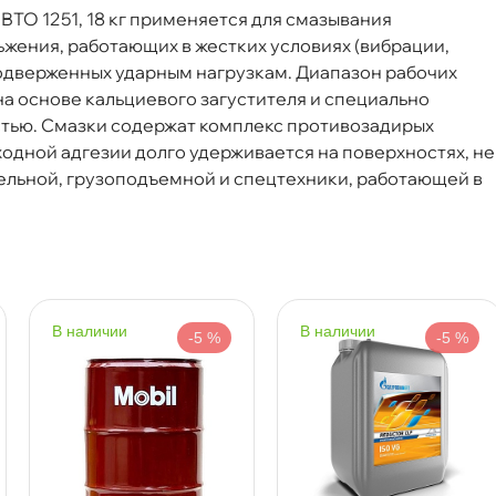
ТО 1251, 18 кг применяется для смазывания
ьжения, работающих в жестких условиях (вибрации,
, подверженных ударным нагрузкам. Диапазон рабочих
Срочная за 2 ч – 399 ₽
а, 08.08 (при заказе от 2000₽)
 на основе кальциевого загустителя и специально
стью. Смазки содержат комплекс противозадирых
одной адгезии долго удерживается на поверхностях, не
ня
ительной, грузоподъемной и спецтехники, работающей
т
наличии
наличии
-5 %
-5 %
т
т