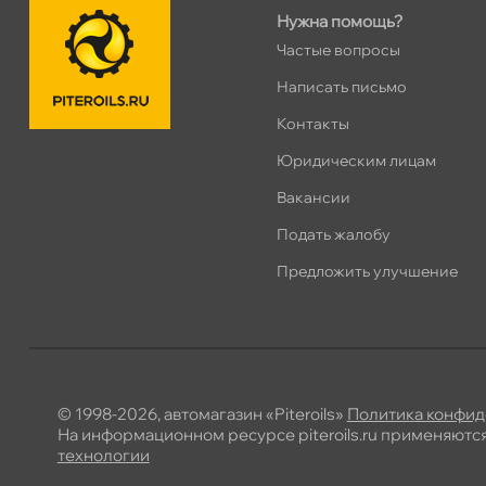
Сегодня, бесплатно
Нужна помощь?
Частые вопросы
Хасанская 17к1 (Лента)
0 ш
Написать письмо
ПН–ВС
10:00 – 21:00
Контакты
Сегодня, бесплатно
Юридическим лицам
акансии
пр.Просвещения 72
0 ш
Сегодня, бесплатно
Подать жалобу
Предложить улучшение
Коллонтай 28 к.1
0 ш
Сегодня, бесплатно
© 1998-2026, автомагазин «Piteroils»
Политика конфид
На информационном ресурсе piteroils.ru применяютс
технологии