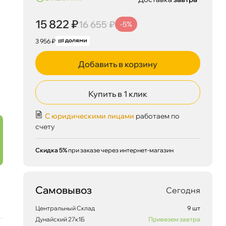
15 822 ₽
16 655 ₽
-5%
3 956 ₽
Добавить в корзину
Купить в 1 клик
С юридическими лицами
работаем по
счету
Скидка 5%
при заказе через интернет-магазин
Самовывоз
Сегодня
15 822 ₽
корзину
Центральный Склад
9 шт
16 655 ₽
Дунайский 27к1Б
Привезем завтра