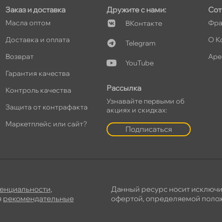
Заказ и доставка
Дружите с нами:
Сот
Масла оптом
Фра
Контакте
т
Доставка и оплата
О К
Telegram
озврат
Аре
YouTube
Гарантия качества
Рассылка
Контроль качества
т
Узнавайте первыми о
Защита от контрафакта
акциях и скидках:
Маркетплейс или сайт?
Подписаться
т
енциальности
,
Данный ресурс носит исключ
я
рекомендательные
офертой, определяемой полож