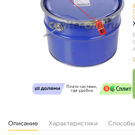
Описание
Характеристики
Способы
МП Смазка для телескопических стрел (лет