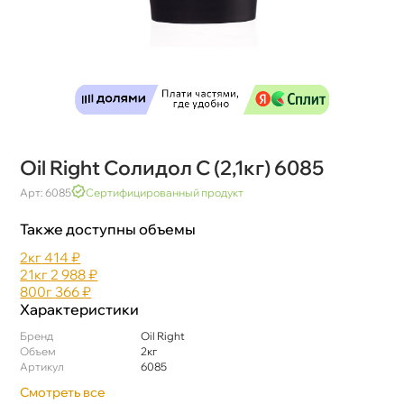
Oil Right Солидол С (2,1кг) 6085
Арт: 6085
Сертифицированный продукт
Также доступны объемы
2к
414 ₽
21к
2 988 ₽
800
366 ₽
Характеристики
Бренд
Oil Right
Объем
2к
Артикул
6085
Смотреть все