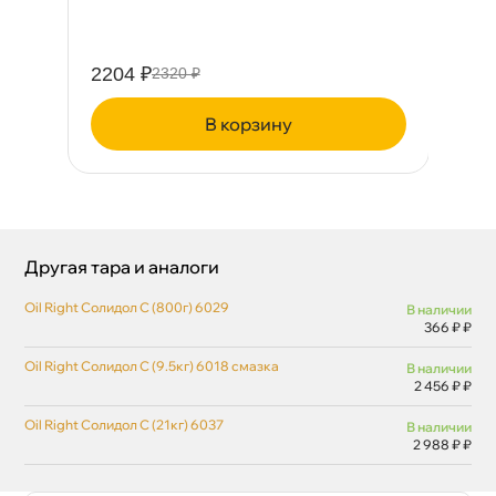
2204 ₽
51
2320 ₽
корзину
Другая тара и аналоги
Oil Right Солидол С (800г) 6029
наличии
366 ₽ ₽
Oil Right Солидол С (9.5кг) 6018 смазка
наличии
2 456 ₽ ₽
Oil Right Солидол С (21кг) 6037
наличии
2 988 ₽ ₽