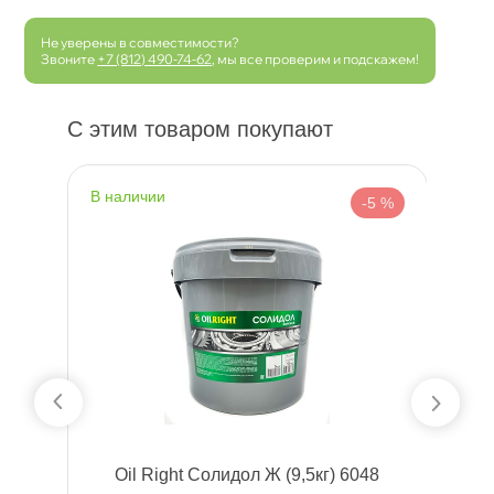
Не уверены в совместимости?
Звоните
+7 (812) 490-74-62
, мы все проверим и подскажем!
С этим товаром покупают
наличии
н
 %
-5 %
Oil Right Солидол Ж (9,5кг) 6048