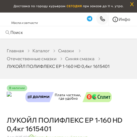
x
Инфо
Масла и запчасти
ЛУКОЙЛ ПОЛИФЛЕКС ЕР 1-160 HD 0,4кг 1615401
679 ₽
корзину
715 ₽
Главная
Катало
Смазки
Отечественные смазки
Синяя смазка
Бесплатная
Сегодня, 08.08 (при заказе от 2000₽)
ЛУКОЙЛ ПОЛИФЛЕКС ЕР 1-160 HD 0,4кг 1615401
Срочная за 2 ч – 399 ₽
Сегодня, 08.08
Самовывоз
Сегодня
наличии
Карта
Список
ЛУКОЙЛ ПОЛИФЛЕКС ЕР 1-160 HD
0,4кг 1615401