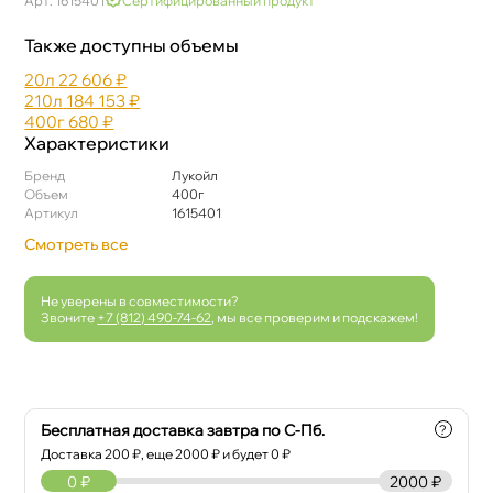
Арт: 1615401
Сертифицированный продукт
Также доступны объемы
20л
22 606 ₽
210л
184 153 ₽
400
680 ₽
Характеристики
Бренд
Лукойл
Объем
400
Артикул
1615401
Смотреть все
Не уверены в совместимости?
Звоните
+7 (812) 490-74-62
, мы все проверим и подскажем!
Бесплатная доставка завтра по С-Пб.
?
Доставка
200
₽, еще
2000
₽ и будет 0 ₽
0
₽
2000 ₽