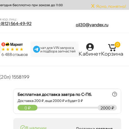
x
Ясно, понятно!
я юр.лиц:
 (812) 564-49-92
oil30@yandex.ru
0
чат для VIN запроса
и подбора запчастей
Кабинет
Корзина
6 488 отзыво
20л) 1558199
Бесплатная доставка завтра по С-Пб.
?
Доставка
200
₽, еще
2000
₽ и будет 0 ₽
0
₽
2000 ₽
наличии
Доставка
сегодня