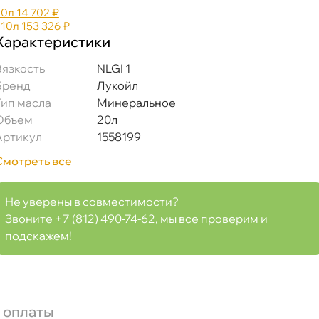
20л
14 702 ₽
210л
153 326 ₽
Характеристики
язкость
NLGI 1
Бренд
Лукойл
Тип масла
Минеральное
Объем
20л
Артикул
1558199
Смотреть все
Не уверены в совместимости?
Звоните
+7 (812) 490-74-62
, мы все проверим и
подскажем!
 оплаты