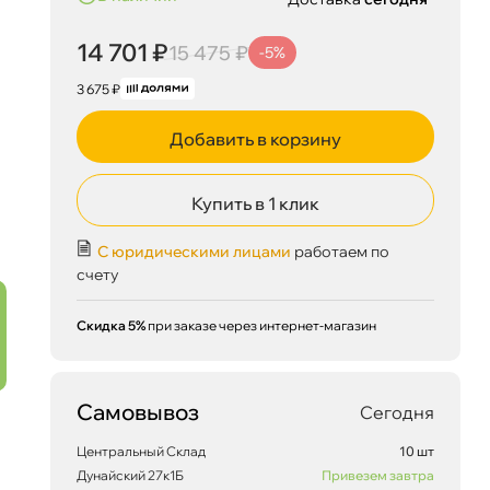
14 701 ₽
15 475 ₽
-5%
3 675 ₽
Добавить в корзину
Купить в 1 клик
С юридическими лицами
работаем по
счету
Скидка 5%
при заказе через интернет-магазин
Самовывоз
Сегодня
Центральный Склад
10 шт
Дунайский 27к1Б
Привезем завтра