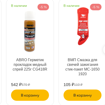
Срочная за 2 ч – 399 ₽
я, 06.08 (при заказе от 2000₽)
наличии
наличии
-5 %
-5 %
ня
т
т
ABRO Герметик
МП Смазка для
прокладок медный
свечей зажигания
спрей 225г CG418R
стик-пакет МС-1650
1920
т
542 ₽
105 ₽
570 ₽
110 ₽
корзину
корзину