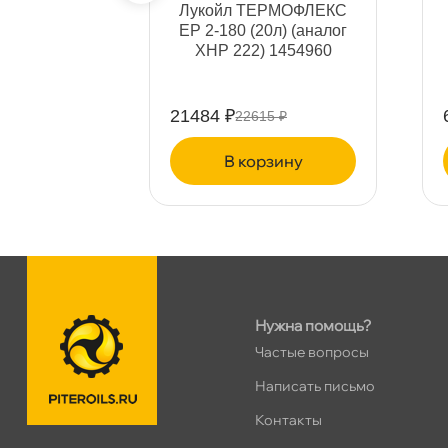
Хасанская 17к1 (Лента)
0 ш
З65 (20л)
Лукойл ТЕРМОФЛЕКС
ПН–ВС
10:00 – 21:00
206
ЕР 2-180 (20л) (анало
XHP 222) 1454960
Сегодня, бесплатно
пр.Просвещения 72
0 ш
21484 ₽
5 ₽
22615 ₽
Сегодня, бесплатно
ину
корзину
Нужна помощь?
Частые вопросы
Написать письмо
Контакты