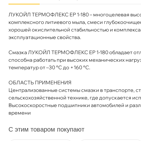
ЛУКОЙЛ ТЕРМОФЛЕКС ЕР 1-180 – многоцелевая высо
язкость
NLGI 1
комплексного литиевого мыла, смеси глубокоочище
Бренд
Лукойл
хорошей окислительной стабильностью и комплекс
Тип масла
Минеральное
эксплуатационные свойства.
Объем
20л
Артикул
1558199
Смазка ЛУКОЙЛ ТЕРМОФЛЕКС ЕР 1-180 обладает от
способна работать при высоких механических нагруз
температур от –30 °С до +160 °С.
ОБЛАСТЬ ПРИМЕНЕНИЯ
Централизованные системы смазки в транспорте, ст
сельскохозяйственной технике, где допускается исп
ысокоскоростные подшипники автомобилей и разл
Лукойл ТЕРМОФЛЕКС ЕР 1-180 (20л) 1558199
ремени
С этим товаром покупают