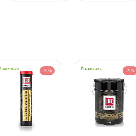
т
т
наличии
наличии
т
-5 %
-5 %
т