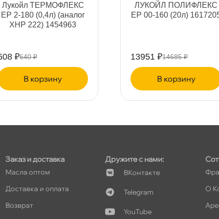
т
Лукойл ТЕРМОФЛЕКС
ЛУКОЙЛ ПОЛИФЛЕКС
ЕР 2-180 (0,4л) (анало
ЕР 00-160 (20л) 161720
XHP 222) 1454963
т
608 ₽
13951 ₽
640 ₽
14685 ₽
корзину
корзину
Заказ и доставка
Дружите с нами:
Сот
Масла оптом
Фра
Контакте
Доставка и оплата
О К
Telegram
озврат
Аре
YouTube