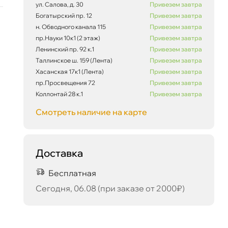
ул. Салова, д. 30
Привезем завтра
Богатырский пр. 12
Привезем завтра
н. Обводного канала 115
Привезем завтра
пр.Науки 10к1 (2 этаж)
Привезем завтра
Ленинский пр. 92 к.1
Привезем завтра
Таллинское ш. 159 (Лента)
Привезем завтра
Хасанская 17к1 (Лента)
Привезем завтра
пр.Просвещения 72
Привезем завтра
Коллонтай 28 к.1
Привезем завтра
Смотреть наличие на карте
Доставка
Бесплатная
14 701 ₽
корзину
15 475 ₽
Сегодня, 06.08 (при заказе от 2000₽)