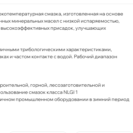
котемпературная смазка, изготовленная на основе
нных минеральных масел с низкой испаряемостью,
а высокоэффективных присадок, улучшающих
личными трибологическими характеристиками,
ках и частом контакте с водой. Рабочий диапазон
роительной, горной, лесозаготовительной и
ользование смазок класса NLGI 1
ичном промышленном оборудовании в зимний период